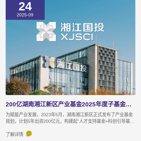
24
导作用，支持湘江新区产业高质量发展。
2025-09
200亿湖南湘江新区产业基金2025年度子基金管理机构招募中！
为赋能产业发展，2023年5月，湖南湘江新区正式发布了产业基金
规划，计划5年出资200亿元，构建起“人才支持基金+科创引导基金
+产业引导基金+上市企业投资并购基金+重大项目专项基金”五位一
体、覆盖企业全生命周期的产业发展基金体系，并印发了“1（产业
了解详情
发展基金管理办法）+6（5类基金实施细则与返投认定细则）