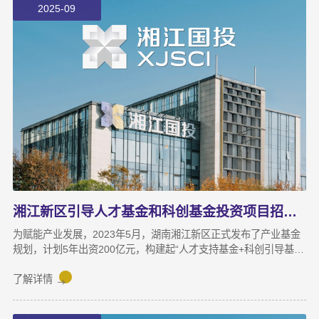
2025-09
理。
湘江新区引导人才基金和科创基金投资项目招募公告
为赋能产业发展，2023年5月，湖南湘江新区正式发布了产业基金
规划，计划5年出资200亿元，构建起“人才支持基金+科创引导基金
+产业引导基金+上市企业投资并购基金+重大项目专项基金”五位一
体、覆盖企业全生命周期的产业发展基金体系，并印发了“1（产业
了解详情
发展基金管理办法）+6（5类基金实施细则与返投认定细则）
+1（尽职免责办法）”管理文件，旨在通过发挥财政资金的杠杆引