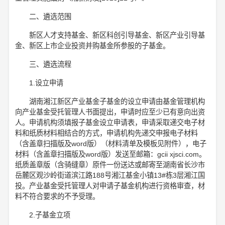
二、遴选范围
新区人才支持基金、新区科创引导基金、新区产业引导基
金、新区上市企业投资并购基金所参股的子基金。
三、遴选流程
1.设立申请
湖南湘江新区产业基金子基金的设立申请由基金管理机构
向产业基金受托管理人书面提出，申请时应至少已有意向出资
人。申请机构须填报子基金设立申请表，申请采取递交电子材
料和纸质材料相结合的方式，申请机构先递交申报电子材料
（含盖章扫描版及word版）（材料清单及模板见附件），电子
材料（含盖章扫描版及word版）发送至邮箱：gcii xjsci.com。
纸质盖章版（含骑缝章）原件一份送达或邮寄至湖南省长沙市
岳麓区观沙岭街道滨江路188号湘江基金小镇13#栋3层湘江国
投。产业基金受托管理人对申请子基金机构进行资格审查，材
料不符合要求的不予受理。
2.子基金立项