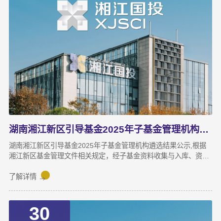
湖南湘江新区引导基金2025年子基金管理机构遴选结果公示
湖南湘江新区引导基金2025年子基金管理机构遴选结果公示,根据
湘江新区基金管理文件相关规定，经子基金资料收集与入库、资格
审查、立项、尽职调查、预审、投资决策等程序后，按照新区产业
发展基金委员会办公室审定决策结果，现就湖南湘江新区引导基金
了解详情
2025年拟出资子基金及管理机构名单予以公布如下：公示期：
2025年11月11日至2025年11月17日自公示之日起5个工作日内，
30
如对公示的子基金管理机构持有异议，请以书面形式（加盖公章）
提出异议，不符合上述要求或未在公示期限内提出的异议，不予受