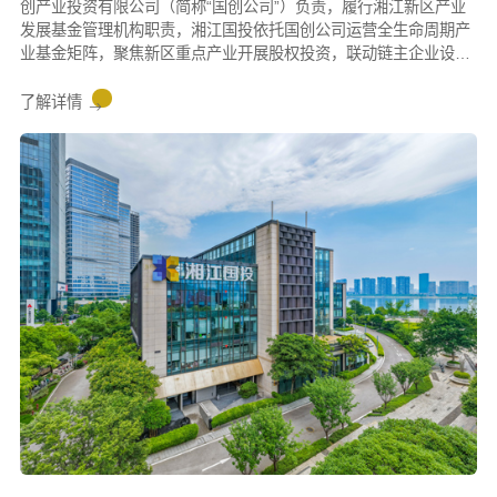
创产业投资有限公司（简称“国创公司”）负责，履行湘江新区产业
发展基金管理机构职责，湘江国投依托国创公司运营全生命周期产
业基金矩阵，聚焦新区重点产业开展股权投资，联动链主企业设立
协同产业基金，以资本招商撬动社会资本落地新区，全周期培育科
创企业与上市主体，助力区域产业集群提质升级。
了解详情