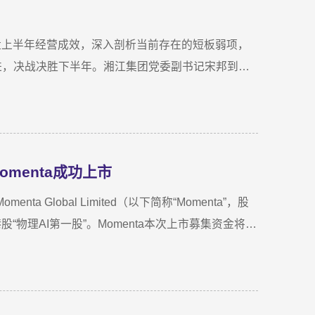
复盘上半年经营成效，深入剖析当前存在的短板弱项，
进，决战决胜下半年。湘江集团党委副书记宋邦到会
理周蕊主持会议，领导班子成员及全体员工参加会
拓展、指标完成及重点专项推进情况。领导班子成员
聚共识，为下半年协同作战夯实基础。龚国旺在总结
比增长27.6%；利润总额达1.26亿元，同比增长
menta成功上市
，投资主业对公司整体盈利能力的支撑作用进一步增
储备与落地扎实推进，资本招商取得实质进展；湘江
 Global Limited（以下简称“Momenta”，股
运营、商业保理转型取得阶段性突破，科技成果转化
“物理AI第一股”。Momenta本次上市募集资金将主
新活力。
球化业务拓展。Momenta成立于2016年，是一家以
自微软亚洲研究院、商汤科技等AI机构。公司率先提
规律、推演真实世界演变”，支撑乘用车高阶智驾、
nta智驾系统的量产车辆规模已突破100万台，成功交