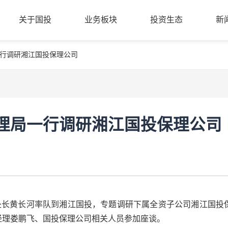
关于国投
业务板块
投资生态
新
行调研湘江国投保理公司
公司简介
股权创投
投资案例
新
关于国投
业务板块
投资生态
新
管理团队
基金小镇
成果转化
党
组织架构
金融科技
合作机构
清
商业保理
入驻机构
公
理局一行调研湘江国投保理公司
招
处处长黄长河率队到湘江国投，专题调研下属全资子公司湘江国投
经理娄鹏飞、国投保理公司相关人员参加座谈。