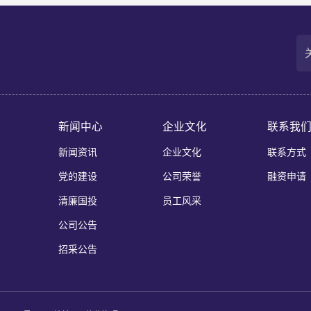
付超100款量产车型，与全球前十车企中九家建立合作。据灼识咨询数据
第三方城市NOA解决方案市场销量市占率达65%，位居独立供应
新闻中心
企业文化
联系我
新闻资讯
企业文化
联系方式
党的建设
公司荣誉
融资申请
清廉国投
员工风采
公司公告
招采公告