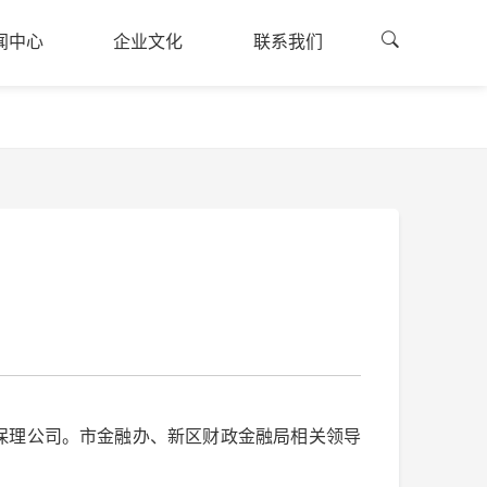
闻中心
企业文化
联系我们
闻资讯
企业文化
联系方式
闻中心
企业文化
联系我们
的建设
公司荣誉
融资申请
廉国投
员工风采
司公告
采公告
保理公司。市金融办、新区财政金融局相关领导