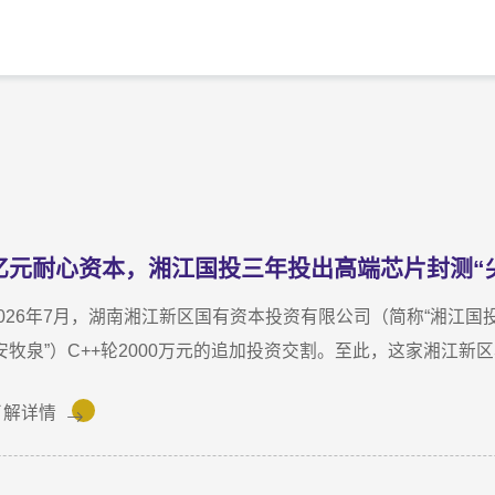
亿元耐心资本，湘江国投三年投出高端芯片封测“
2026年7月，湖南湘江新区国有资本投资有限公司（简称“湘江
“安牧泉”）C++轮2000万元的追加投资交割。至此，这家湘江
计对安牧泉投资已达1亿元。本次交割并非资本合作的终点，而是
了解详情
新起点。三年前，湘江国投投资经理王茂第一次走进安牧泉老厂区
非常小，设备排列极度紧凑，办公空间十分局促，王茂回忆说：“