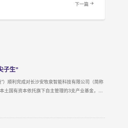
下一篇
尖子生”
国投”）顺利完成对长沙安牧泉智能科技有限公司（简称
新区本土国有资本依托旗下自主管理的3支产业基金，累
一场长达三年、以长期价值为导向的“耐心资本”陪跑
尽调时，印象最深的不是气派，而是“挤”。产线布局
当时厂区硬件条件，已难以匹配企业业务扩张需求。