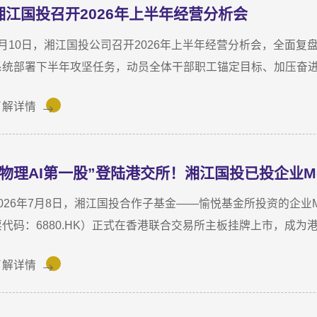
湘江国投召开2026年上半年经营分析会
7月10日，湘江国投公司召开2026年上半年经营分析会，全面
系统部署下半年攻坚任务，动员全体干部职工锚定目标、加压奋
指导，湘江国投公司董事长龚国旺作总结讲话，公司常务副总经
了解详情
议。会上，各业务子公司及部分职能部门依次汇报了上半年业务
结合分管领域，交流工作思路与落实举措，进一步统一思想、凝
讲话中指出，上半年公司经营效益稳中有升，实现营收6358万元，同
“物理AI第一股”登陆港交所！湘江国投已投企业Mo
82.8%。股权投资标的持续向好，金融资产浮盈实现可持续增长
强。基金业务进退有序，投退良性循环格局初步形成；直投项目
026年7月8日，湘江国投合作子基金——愉悦基金所投资的企业Momenta
基金小镇二期克服连续雨季施工困难，顺利完成竣工验收；数据
票代码：6880.HK）正式在香港联合交易所主板挂牌上市，成为港股
服务与大学生创新创业支持工作也正加速铺开，为后续增长注入
要用于物理AI核心技术与世界模型研发、Robotaxi服务商业化及全
了解详情
物理AI世界模型为基座的自动驾驶与人工智能企业，核心团队源
出并量产首发R7世界模型，让AI从“识别像素”进阶为“理解物理
Robotaxi、无人物流等全场景落地。截至上市前夕，搭载Mome