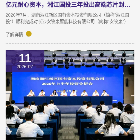
亿元耐心资本，湘江国投三年投出高端芯片封测“尖子生”
2026年7月，湖南湘江新区国有资本投资有限公司（简称“湘江国
投”）顺利完成对长沙安牧泉智能科技有限公司（简称“安牧泉”）
C++轮2000万元的追加投资交割。至此，这家湘江新区本土国有资
本依托旗下自主管理的3支产业基金，累计对安牧泉投资已达1亿
了解详情
元。本次交割并非资本合作的终点，而是一场长达三年、以长期价
值为导向的“耐心资本”陪跑新起点。三年前，湘江国投投资经理王
11
茂第一次走进安牧泉老厂区尽调时，印象最深的不是气派，而是
“挤”。产线布局非常小，设备排列极度紧凑，办公空间十分局促，
2026-07
王茂回忆说：“当时厂区硬件条件，已难以匹配企业业务扩张需求。