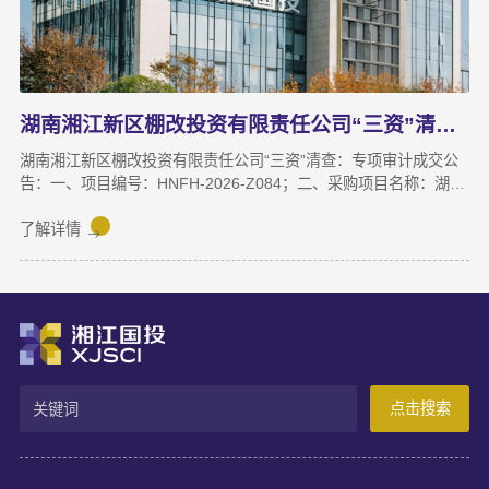
湖南湘江新区棚改投资有限责任公司“三资”清查 专项审计成交公告
湖南湘江新区棚改投资有限责任公司“三资”清查：专项审计成交公
告：一、项目编号：HNFH-2026-Z084；二、采购项目名称：湖南
湘江新区棚改投资有限责任公司“三资”清查专项审计；三、中标
（成交）信息：供应商名称：湖南天鉴联合会计师事务所（普通合
了解详情
伙）；供应商地址：湖南省长沙市天心区芙蓉中路三段380号汇金
苑8栋1301房；成交金额：370000.00元；四、磋商小组成员名
单：陈鹏程（组长）、黄海华、吴常青（业主评委）。
点击搜索