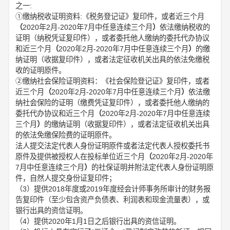
之一:
①缴纳税收证明资料:《税务登记证》复印件，或者近三个月
（
2020年2月-2020年7月中任意连续三个月
）
依法缴纳税收的
证明（纳税凭证复印件），或者委托他人缴纳的委托代办协议
和近三个月
（
2020年2月-2020年7月中任意连续三个月
）
的缴
纳证明（收据复印件），或者法定征收机关出具的依法免缴税
收的证明原件。
②缴纳社会保险证明资料：《社会保险登记证》复印件，或者
近三个月
（
2020年2月-2020年7月中任意连续三个月
）
依法缴
纳社会保险的证明（缴费凭证复印件），或者委托他人缴纳的
委托代办协议和近三个月
（
2020年2月-2020年7月中任意连续
三个月
）
的缴纳证明（收据复印件），或者法定征收机关出具
的依法免缴保险费的证明原件。
法人提交法定代表人身份证明原件或者法定代表人授权委托书
原件及提供被授权人在投标单位近三个月
（
2020年2月-2020年
7月中任意连续三个月
）
的社保证明并附法定代表人身份证明原
件，自然人提交身份证复印件；
（3）提供2018年度或2019年度经会计师事务所审计的财务报
告复印件（至少包含资产负债表、利润表和现金流量表），或
银行出具的资信证明。
（4）提供2020年1月1日之后银行出具的资信证明。