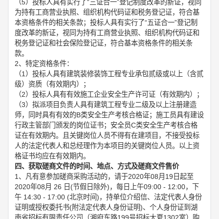
（5）投标人具有实行了“三证合一”登记制度改革的新证，视同
为持有工商营业执照、组织机构代码证和税务登记证，符合基
本资格条件的相关条款；投标人具有实行了“五证合一”登记制
度改革的新证，视同为持有工商营业执照、组织机构代码证和
税务登记证和社会保险登记证，符合基本资格条件的相关条
款。
2、特定资格条件：
（1）投标人具有建筑装修装饰工程专业承包贰级或以上（含贰
级）资质（有效期内）；
（2）投标人具有有效施工企业安全生产许可证（有效期内）；
（3）拟派项目负责人具有建筑工程专业二级及以上注册建造
师，同时具有有效的B类安全生产考核合格证；施工员具有建设
行政主管部门颁发的岗位证书；安全员C类安全生产考核合格
证在有效期内。且关键岗位人员不得有在建项目，不接受投标
人的法定代表人和总经理作为本项目的关键岗位人员。以上资
格证书均应在有效期内。
四、获取磋商文件的时间、地点、方式及磋商文件售价
1、凡有意参加磋商采购活动的，请于2020年08月19日起至
2020年08月 26 日(节假日除外)，每日上午09:00 - 12:00，下
午 14:30 - 17:00 (北京时间)，持单位介绍信、法定代表人身份
证明或授权委托书(附法定代表人身份证明)、个人身份证到湖
南省招标有限责任公司（湘府东路199号招标大夏1302室）购