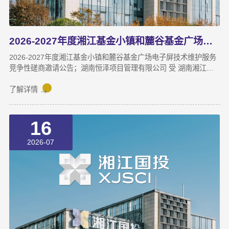
2026-2027年度湘江基金小镇和麓谷基金广场电子屏技术维护服务竞争性磋商邀请公告
2026-2027年度湘江基金小镇和麓谷基金广场电子屏技术维护服务
竞争性磋商邀请公告；湖南恒泽项目管理有限公司 受 湖南湘江新
区国有资本投资有限公司 的委托，对2026-2027年度湘江基金小镇
和麓谷基金广场电子屏技术维护服务 进行竞争性磋商采购，现采用
了解详情
发布公告方式，邀请符合资格条件的供应商参与竞争性磋商采购活
动。一、采购项目基本概况1.采购项目名称：2026-2027年度湘江
16
基金小镇和麓谷基金广场电子屏技术维护服务2.委托代理编号：
HNHZ-CS-20260983.采购项目标的、数量及简要规格描述或项目
2026-07
基本概况介绍：