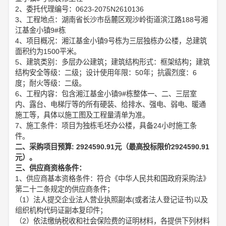
2、委托代理编号：0623-2075N2610136
3、工程地点：湖南省长沙市岳麓区观沙岭街道滨江路188号湘
江基金小镇9#栋
4、项目概况：湘江基金小镇9号栋为三层独栋办公楼，总建筑
面积约为1500平米。
5、建筑类别：多层办公建筑；建筑结构形式：框架结构；建筑
结构安全等级：二级；设计使用年限：50年；抗震烈度：6
度；耐火等级：二级。
6、工程内容：包含湘江基金小镇9#栋整体一、二、三层室
内、露台、电梯厅等的所有硬装、给排水、强电、弱电、暖通
施工等，具体以施工图及工程量清单为准。
7、施工条件：项目为独栋毛坯办公楼，具备24小时施工条
件。
二、采购项目预算: 2924590.91元（最高投标限价2924590.91
元）。
三、供应商资格条件：
1、供应商基本资格条件：符合《中华人民共和国政府采购法》
第二十二条规定的供应商条件；
（1）法人提交企业法人营业执照副本(或者法人登记证书)以及
组织机构代码证副本复印件；
（2）依法缴纳税收和社会保险费的证明材料，各提供下列材料