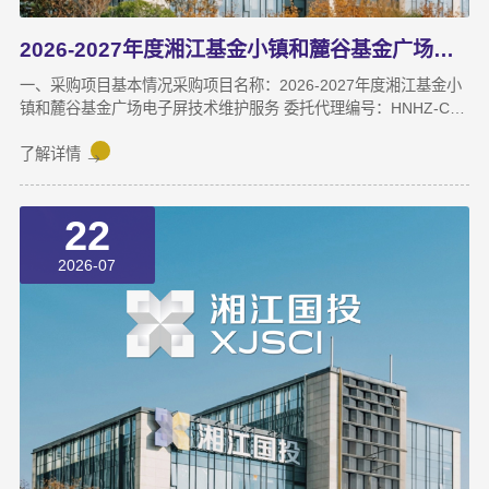
2026-2027年度湘江基金小镇和麓谷基金广场电子屏技术维护服务成交结果公告
一、采购项目基本情况采购项目名称：2026-2027年度湘江基金小
镇和麓谷基金广场电子屏技术维护服务 委托代理编号：HNHZ-CS-
2026098采购项目预算：22万元（两年）采购方式：竞争性磋商
二、中标（成交）信息成交人名称：湖南山木信息技术有限公司地
了解详情
址：湖南省长沙市开福区望麓园街道芙蓉中路355号佳程大厦（现
芙蓉中路一段458号平安大厦）1501A房-134号最终成交价：
22
216660.00 元
2026-07