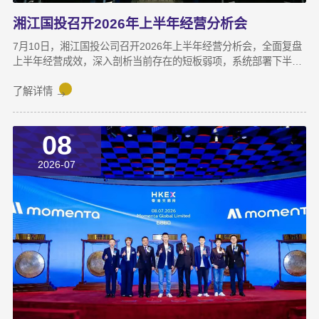
湘江国投召开2026年上半年经营分析会
7月10日，湘江国投公司召开2026年上半年经营分析会，全面复盘
上半年经营成效，深入剖析当前存在的短板弱项，系统部署下半年
攻坚任务，动员全体干部职工锚定目标、加压奋进，决战决胜下半
年。湘江集团党委副书记宋邦到会指导，湘江国投公司董事长龚国
了解详情
旺作总结讲话，公司常务副总经理周蕊主持会议，领导班子成员及
全体员工参加会议。会上，各业务子公司及部分职能部门依次汇报
08
了上半年业务拓展、指标完成及重点专项推进情况。领导班子成员
结合分管领域，交流工作思路与落实举措，进一步统一思想、凝聚
2026-07
共识，为下半年协同作战夯实基础。龚国旺在总结讲话中指出，上
半年公司经营效益稳中有升，实现营收6358万元，同比增长
27.6%；利润总额达1.26亿元，同比增长82.8%。股权投资标的持
续向好，金融资产浮盈实现可持续增长，投资主业对公司整体盈利
能力的支撑作用进一步增强。基金业务进退有序，投退良性循环格
局初步形成；直投项目储备与落地扎实推进，资本招商取得实质进
展；湘江基金小镇二期克服连续雨季施工困难，顺利完成竣工验
收；数据运营、商业保理转型取得阶段性突破，科技成果转化服务
与大学生创新创业支持工作也正加速铺开，为后续增长注入新活
力。