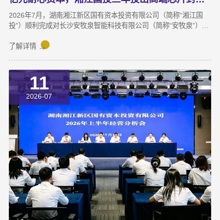
2026年7月，湖南湘江新区国有资本投资有限公司（简称“湘江国
投”）顺利完成对长沙安牧泉智能科技有限公司（简称“安牧泉”）
C++轮2000万元的追加投资交割。至此，这家湘江新区本土国有资
本依托旗下自主管理的3支产业基金，累计对安牧泉投资已达1亿
了解详情
元。本次交割并非资本合作的终点，而是一场长达三年、以长期价
值为导向的“耐心资本”陪跑新起点。三年前，湘江国投投资经理王
11
茂第一次走进安牧泉老厂区尽调时，印象最深的不是气派，而是
“挤”。产线布局非常小，设备排列极度紧凑，办公空间十分局促，
2026-07
王茂回忆说：“当时厂区硬件条件，已难以匹配企业业务扩张需求。