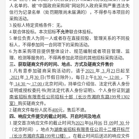
人名单的、被“中国政府采购网”网站列入政府采购严重违法失
信行为记录名单（处罚期限尚未届满的），不得参与本项目的
采购活动。
3.投标人特定资格条件：无。
4.联合体投标。本次招标
不允许
联合体投标。
5.单位负责人为同一人或者存在直接控股、管理关系的不同投
标人，不得参加同一合同项下的采购活动。
6.为本采购项目提供整体设计、规范编制或者项目管理、监
理、检测等服务的，不得再参加此项目的其他招标采购活动。
三、获取磋商文件的时间、地点、方式及磋商文件售价
1.凡有意参加磋商采购活动的，请于
2021
年
3
月
23
日起至
2021
年
3
月
30
日
(节假日除外)，每日上午
8:30
～
12:00
，下
午
14:30
～
17:00
(
北京时间
)，持单位介绍信、法定代表人身份
证明或授权委托书(附法定代表人身份证明)、个人身份证到
湖
南省招标有限责任公司招标十部（长沙市湘府东路
199号1302
室）
购买磋商文件。
2.磋商文件每份人民币
400
元，售后不退。
四、响应文件提交的截止时间、开启时间及地点
1.提交首次响应文件的截止时间为
2021
年
04
月
06
日
09
时
30
分
（北京时间），地点为
湖南省招标有限责任公司十二楼开标厅
（长沙市湘府东路
199号12楼）
。在截止时间后送达的响应文件