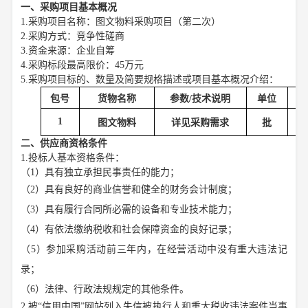
一、采购项目基本概况
1.采购项目名称：图文物料采购项目（第二次）
2
.采购方式：竞争性磋商
3.资金来源：企业自筹
4
.采购标段最高限价：
45万元
5
.采购项目标的、数量及简要规格描述或项目基本概况介绍：
包号
货物名称
参数/技术说明
单位
数
1
图文物料
详见采购需求
批
二、供应商资格条件
1.投标人基本资格条件：
（
1）具有独立承担民事责任的能力；
（
2）具有良好的商业信誉和健全的财务会计制度；
（
3）具有履行合同所必需的设备和专业技术能力；
（
4）有依法缴纳税收和社会保障资金的良好记录；
（
5）参加采购活动前三年内，在经营活动中没有重大违法记
录；
（
6）法律、行政法规规定的其他条件。
2.被“信用中国”网站列入失信被执行人和重大税收违法案件当事