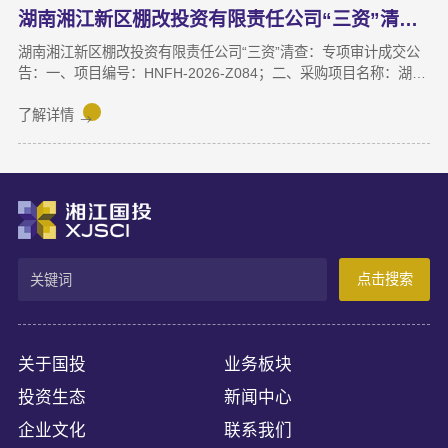
湖南湘江新区棚改投资有限责任公司“三资”清查 专项审计成交公告
湖南湘江新区棚改投资有限责任公司“三资”清查：专项审计成交公
告：一、项目编号：HNFH-2026-Z084；二、采购项目名称：湖南
湘江新区棚改投资有限责任公司“三资”清查专项审计；三、中标
（成交）信息：供应商名称：湖南天鉴联合会计师事务所（普通合
了解详情
伙）；供应商地址：湖南省长沙市天心区芙蓉中路三段380号汇金
苑8栋1301房；成交金额：370000.00元；四、磋商小组成员名
单：陈鹏程（组长）、黄海华、吴常青（业主评委）。
点击搜索
关于国投
业务板块
投资生态
新闻中心
企业文化
联系我们