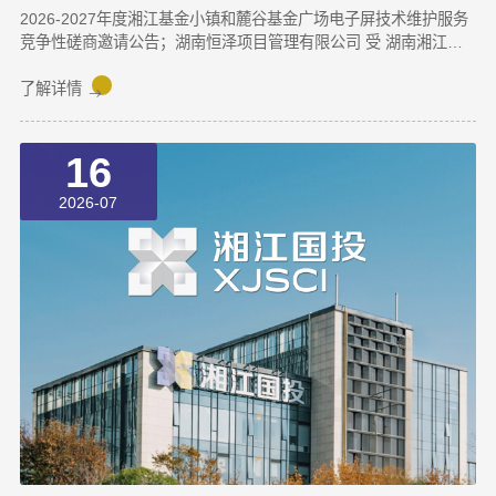
2026-2027年度湘江基金小镇和麓谷基金广场电子屏技术维护服务
竞争性磋商邀请公告；湖南恒泽项目管理有限公司 受 湖南湘江新
区国有资本投资有限公司 的委托，对2026-2027年度湘江基金小镇
和麓谷基金广场电子屏技术维护服务 进行竞争性磋商采购，现采用
了解详情
发布公告方式，邀请符合资格条件的供应商参与竞争性磋商采购活
动。一、采购项目基本概况1.采购项目名称：2026-2027年度湘江
16
基金小镇和麓谷基金广场电子屏技术维护服务2.委托代理编号：
HNHZ-CS-20260983.采购项目标的、数量及简要规格描述或项目
2026-07
基本概况介绍：