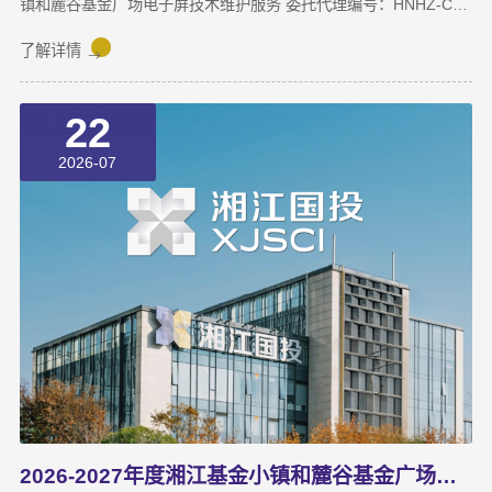
镇和麓谷基金广场电子屏技术维护服务 委托代理编号：HNHZ-CS-
2026098采购项目预算：22万元（两年）采购方式：竞争性磋商
二、中标（成交）信息成交人名称：湖南山木信息技术有限公司地
了解详情
址：湖南省长沙市开福区望麓园街道芙蓉中路355号佳程大厦（现
芙蓉中路一段458号平安大厦）1501A房-134号最终成交价：
22
216660.00 元
2026-07
2026-2027年度湘江基金小镇和麓谷基金广场电子屏技术维护服务竞争性磋商邀请公告