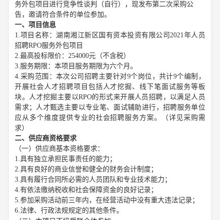
务外包项目
进行竞争性谈判
（
自行
）
，现发布
第二次采购
公
告，邀请符合条件的单位
参加
。
一、项目
信息
1.项目名称：
湖南湘江新区国有资本投资有限公司
2021年人员
招聘RPO服务外包项目
2.
最高投标限价
：254000
元（不含税）
3
.服务
期限
：
本项目服务
期限
为
六
个月
。
4
.
采购范围：本次公司招聘主要针对
9个岗位，共计9个编制，
开展社会人才招聘项目包括人才挖掘、线下笔面试服务等板
块。人才挖掘主要以RPO的形式来开展人员招聘，以满足人员
需求；人才甄选主要以专业笔、面试辅助进行，招聘服务单位
应从
多个维度提供专业的社会招聘
服务
方案。（详见
采购需
求
）
二、
供应商
资格要求
（一）供应商基本资格要求：
1.具有独立承担民事责任的能力；
2.具有良好的商业信誉和健全的财务会计制度；
3.具有履行合同所必需的人员团队和专业技术能力；
4.有依法缴纳税收和社会保障资金的良好记录；
5.参加采购活动前三年内，在经营活动中没有重大违法记录；
6.法律、行政法规规定的其他条件。