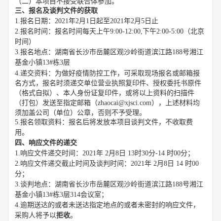
（二）本项目不接受联合体参加。
三、报名及谈判文件的获取
1.报名日期：2021年2月1日起至2021年2月5日止
2.报名时间：报名时间每天上午9:00-12:00,下午2:00-5:00（北京
时间）
3.报名地点：湖南省长沙市岳麓区观沙岭街道滨江路188号湘江
基金小镇13#栋3层
4.递交资料：为做好疫情防控工作，可采取现场报名或邮箱报
名方式，报名时须递交单位营业执照复印件、授权委托书原件
（格式自拟）、本人身份证复印件，或将以上资料的扫描件
（打包）发送至指定邮箱（zhaocai@xjsci.com），上述材料均
须加盖公司（单位）公章，否则不予受理。
5.报名领取资料：报名后将发放本项目谈判文件，不收取费
用。
四、响应文件的递交
1.响应文件递交时间：2021年 2月8日 13时30分-14 时00分；
2.响应文件递交截止时间及谈判时间：2021年 2月8日 14 时00
分；
3.谈判地点：湖南省长沙市岳麓区观沙岭街道滨江路188号湘江
基金小镇13#栋3层314会议室；
4.逾期送达的或者未送达指定地点的或者未密封的响应文件，
采购人将予以
拒收
。