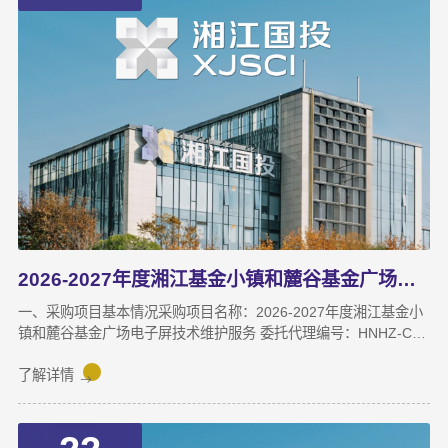
2026-2027年度湘江基金小镇和麓谷基金广场电子屏技术维护服务成交结果公告
一、采购项目基本情况采购项目名称：2026-2027年度湘江基金小
镇和麓谷基金广场电子屏技术维护服务 委托代理编号：HNHZ-CS-
2026098采购项目预算：22万元（两年）采购方式：竞争性磋商
二、中标（成交）信息成交人名称：湖南山木信息技术有限公司地
了解详情
址：湖南省长沙市开福区望麓园街道芙蓉中路355号佳程大厦（现
芙蓉中路一段458号平安大厦）1501A房-134号最终成交价：
216660.00 元