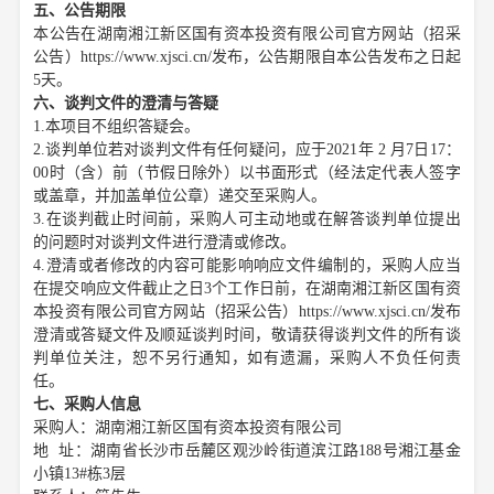
五、公告期限
本公告在
湖南湘江新区国有资本投资有限公司官方网站
（
招采
公告
）
https://www.xjsci.cn/
发布
，公告期限自本公告发布之日起
5天。
六、谈判文件的澄清与答疑
1.
本项目不组织答疑会。
2.谈判单位若对谈判文件有任何疑问，
应于
202
1
年
2
月
7
日
17：
00时（含）前（节假日除外）以书面形式（经法定代表人签字
或盖章，并加盖单位公章）递交至
采购人
。
3.在谈判截止时间前，
采购人
可主动地或在解答谈判单位提出
的问题时对谈判文件进行澄清或修改。
4.
澄清或者修改的内容可能影响响应文件编制的，
采购人
应当
在提交响应文件截止之日
3个工作日前，在
湖南湘江新区国有资
本投资有限公司官方网站
（
招采公告
）
https://www.xjsci.cn/
发布
澄清或答疑文件及顺延谈判时间，敬请获得谈判文件的所有谈
判单位关注，恕不另行通知，如有遗漏，
采购人
不负任何责
任。
七、采购人信息
采购人
：
湖南湘江新区国有资本投资有限公司
地
址：
湖南省长沙市岳麓区观沙岭街道滨江路
188号湘江基金
小镇13#栋3层