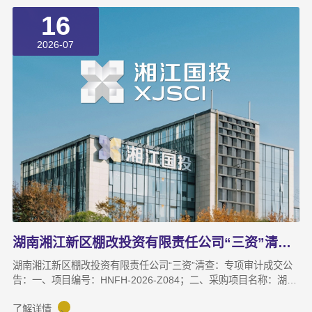
动。一、采购项目基本概况1.采购项目名称：2026-2027年度湘江
16
基金小镇和麓谷基金广场电子屏技术维护服务2.委托代理编号：
HNHZ-CS-20260983.采购项目标的、数量及简要规格描述或项目
2026-07
基本概况介绍：
湖南湘江新区棚改投资有限责任公司“三资”清查 专项审计成交公告
湖南湘江新区棚改投资有限责任公司“三资”清查：专项审计成交公
告：一、项目编号：HNFH-2026-Z084；二、采购项目名称：湖南
湘江新区棚改投资有限责任公司“三资”清查专项审计；三、中标
（成交）信息：供应商名称：湖南天鉴联合会计师事务所（普通合
了解详情