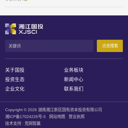
伙）；供应商地址：湖南省长沙市天心区芙蓉中路三段380号汇金
苑8栋1301房；成交金额：370000.00元；四、磋商小组成员名
单：陈鹏程（组长）、黄海华、吴常青（业主评委）。
点击搜索
关于国投
业务板块
投资生态
新闻中心
企业文化
联系我们
Copyright © 2026 湖南湘江新区国有资本投资有限公司
湘ICP备17024226号-5
网站地图
营业执照
技术支持 :
竞网智赢