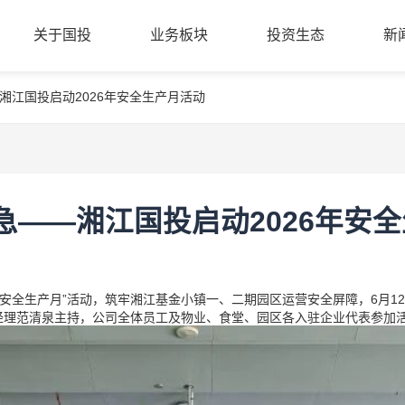
关于国投
业务板块
投资生态
新
湘江国投启动2026年安全生产月活动
公司简介
股权创投
投资案例
新
关于国投
业务板块
投资生态
新
管理团队
基金小镇
成果转化
党
组织架构
金融科技
合作机构
清
商业保理
入驻机构
公
急——湘江国投启动2026年安
招
年“安全生产月”活动，筑牢湘江基金小镇一、二期园区运营安全屏障，6月
经理范清泉主持，公司全体员工及物业、食堂、园区各入驻企业代表参加