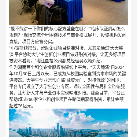
“能不能讲一下你们的核心配方壁垒在哪？”“临床取证周期怎么
规划？”现场交流全程围绕技术与商业模式展开，投资机构发问
直接，项目方应答务实。
“小镇持续搭台，帮助企业项目精准对接，尤其是通过‘天天麓
演’平台协助大学生创新创业项目做好融资对接，让更多好项目
被资本看到。”湘江国投公司副总经理吴汉颖介绍。
作为湖南首个科创企业股权融资线上平台，“天天麓演”自2024
年10月30日上线以来，已成为从校园实验室到资本市场的关键
连接器。大学生创业常常面临“融资无门、对接低效”的困境，
平台专门设立了大学生创业专区，通过全国性布局和全链条服
务，让创新人才与产业资本实现精准对接。截至目前，平台已
帮助超过260家企业和创业项目在路演后获得融资，累计金额
超过76亿元。