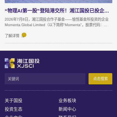
“物理AI第一股”登陆港交所！湘江国投已投企业Momenta成功上市
2026年7月8日，湘江国投合作子基金——愉悦基金所投资的企业
Momenta Global Limited（以下简称“Momenta”，股票代码：
6880.HK）正式在香港联合交易所主板挂牌上市，成为港股“物理AI
第一股”。Momenta本次上市募集资金将主要用于物理AI核心技术
了解详情
与世界模型研发、Robotaxi服务商业化及全球化业务拓展。
Momenta成立于2016年，是一家以物理AI世界模型为基座的自动
驾驶与人工智能企业，核心团队源自微软亚洲研究院、商汤科技等
AI机构。公司率先提出并量产首发R7世界模型，让AI从“识别像素”
进阶为“理解物理规律、推演真实世界演变”，支撑乘用车高阶智
驾、Robotaxi、无人物流等全场景落地。截至上市前夕，搭载
Momenta智驾系统的量产车辆规模已突破100万台，成功交付超
点击搜索
100款量产车型，与全球前十车企中九家建立合作。据灼识咨询数
据，2025年3月至2026年2月，Momenta在中国第三方城市NOA解
决方案市场销量市占率达65%，位居独立供应商，确立了其物理AI
产业化领跑地位。
关于国投
业务板块
投资生态
新闻中心