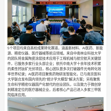
5个项目均来自高校成果转化赛道，涵盖新材料、AI医药、新能
源、精密仪器、医疗器械等前沿领域。来自中南林业科技大学
的团队将金属陶瓷涂层技术应用于工程机械与航空航天关键部
件，已服务多家行业头部企业；依托中南大学十余年技术积累
的柔性钙钛矿光伏项目，核心团队曾多次打破器件光电转化效
率世界纪录；AI医药项目聚焦药物研发智能化，已与南京医科
大学联合发布国内领先的“统计学大模型”解决方案；另有聚焦
生命科学精密仪器国产化替代的创业团队，以及致力于微创穿
刺精准定位的医疗器械企业，后者核心产品已进入多家三甲医
院临床应用。