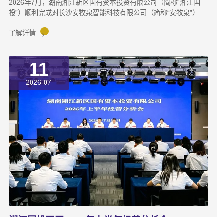
2026年7月，湖南湘江新区国有资本投资有限公司（简称“湘江国
投”）顺利完成对长沙安牧泉智能科技有限公司（简称“安牧泉”）
C++轮2000万元的追加投资交割。至此，这家湘江新区本土国有资
本依托旗下自主管理的3支产业基金，累计对安牧泉投资已达1亿
了解详情
元。本次交割并非资本合作的终点，而是一场长达三年、以长期价
值为导向的“耐心资本”陪跑新起点。三年前，湘江国投投资经理王
11
茂第一次走进安牧泉老厂区尽调时，印象最深的不是气派，而是
“挤”。产线布局非常小，设备排列极度紧凑，办公空间十分局促，
2026-07
王茂回忆说：“当时厂区硬件条件，已难以匹配企业业务扩张需求。