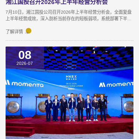
湘江国投召开2026年上半年经营分析会
7月10日，湘江国投公司召开2026年上半年经营分析会，全面复盘
上半年经营成效，深入剖析当前存在的短板弱项，系统部署下半年
攻坚任务，动员全体干部职工锚定目标、加压奋进，决战决胜下半
年。湘江集团党委副书记宋邦到会指导，湘江国投公司董事长龚国
了解详情
旺作总结讲话，公司常务副总经理周蕊主持会议，领导班子成员及
全体员工参加会议。会上，各业务子公司及部分职能部门依次汇报
08
了上半年业务拓展、指标完成及重点专项推进情况。领导班子成员
结合分管领域，交流工作思路与落实举措，进一步统一思想、凝聚
2026-07
共识，为下半年协同作战夯实基础。龚国旺在总结讲话中指出，上
半年公司经营效益稳中有升，实现营收6358万元，同比增长
27.6%；利润总额达1.26亿元，同比增长82.8%。股权投资标的持
续向好，金融资产浮盈实现可持续增长，投资主业对公司整体盈利
能力的支撑作用进一步增强。基金业务进退有序，投退良性循环格
局初步形成；直投项目储备与落地扎实推进，资本招商取得实质进
展；湘江基金小镇二期克服连续雨季施工困难，顺利完成竣工验
收；数据运营、商业保理转型取得阶段性突破，科技成果转化服务
与大学生创新创业支持工作也正加速铺开，为后续增长注入新活
力。