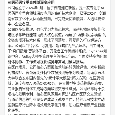
AI医药医疗垂直领域深度应用
公司成立于2024年9月，位于湖南湘江新区，是一家专注于AI
医药医疗垂直领域深度应用的高新技术企业，获评2024年度湖
南省数字化十大优秀服务商，已完成天使轮融资，入选科技型
中小企业名录。
公司以多级推理、强化学习为核心技术，深耕药物研发智能化
与医学诊断智能辅助两大核心赛道，构建了“场景-数据-模型”的
全链条闭环技术体系，形成了可落地、可复用的行业解决方
案。公司以“平台化、可复用、端到端”为产品理念，自主研发
了“奇门易知”智能体平台、万象台工作流编排系统、Synapse知
识中台、Volley大模型管理平台等核心产品，全面支持多角色智
能体协作、工作流可视化编排与高可用模型推理。
在医疗场景，公司核心方案覆盖术前麻醉风险评估、术中智能
药物调控、宫颈病变多特征数据预测等细分领域，与南京医科
大学联合发布国内领先的“统计学大模型”解决方案；在医药领
域，深度布局AI医药CRO服务，在大模型生成药物临床方案、
专业报告智能化生成等方向取得突破性进展。公司已布局十余
项核心发明专利，核心团队深耕AI算法与医疗医药交叉领域，
与通诺信息等行业龙头达成深度战略合作，持续以AI技术推动
医药医疗行业降本增效与数字化升级，助力医疗健康产业智能
化转型。