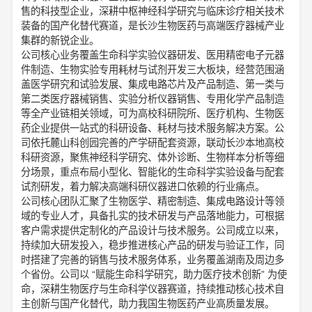
售的科技型企业，深耕中枢神经科学研究与临床诊疗相关技术
装备的国产化替代赛道，是长沙生物医药与高端医疗器械产业
集群的新锐企业。
公司核心业务覆盖生命科学实验仪器研发、医用精密电子元器
件制造、生物实验专用耗材与试剂开发三大板块，经营范围涵
盖医学研究和试验发展、集成电路芯片及产品制造、第一类与
第二类医疗器械销售、实验分析仪器销售、专用化学产品制造
等全产业链相关领域，可为高校科研院所、医疗机构、生物医
药企业提供一站式的科研设备、耗材与技术服务解决方案。公
司依托麓山科创园完善的产学研配套资源，联动长沙本地高校
科研资源，聚焦神经科学研究、体外诊断、生物样本分析等细
分场景，重点布局小型化、智能化的生命科学实验设备与配套
试剂研发，着力解决高端科研仪器进口依赖的行业痛点。
公司核心团队汇聚了生物医学、精密制造、集成电路设计等领
域的专业人才，具备扎实的技术研发与产品落地能力，可根据
客户需求提供定制化的产品设计与技术服务。公司成立以来，
持续加大研发投入，稳步推进核心产品的研发与验证工作，同
时搭建了完善的销售与技术服务体系，业务覆盖湖南及周边多
个省份。公司以 “赋能生命科学研究，助力医疗技术创新” 为使
命，深耕生物医疗与生命科学仪器赛道，持续推动核心技术自
主创新与国产化替代，助力我国生物医药产业高质量发展。