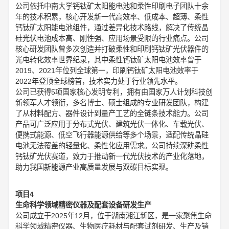
公司依托中南大学钙钛矿太阳能电池和柔性印刷电子团队十余
年的技术积累，核心开发新一代高效率、低成本、超薄、柔性
钙钛矿太阳能电池组件，通过差异化技术路线，解决了传统晶
硅光伏电池成本高、刚性强、应用场景受限的行业痛点。公司
核心研发团队曾多次创造并打破柔性和印刷钙钛矿光伏器件的
光电转化效率世界纪录，其中柔性钙钛矿太阳电池效率曾于
2019、2021年位列全球第一，印刷钙钛矿太阳电池效率于
2022年登顶全球榜首，技术实力处于行业领先水平。
公司已获得5项国家核心发明专利，拥有由国家万人计划科技创
新领军人才领衔，多名博士、硕士组成的专业研发团队，构建
了从材料配方、器件设计到量产工艺的全链条技术能力。公司
产品可广泛应用于分布式光伏、建筑光伏一体化、车载光伏、
便携式能源、低空飞行器能源供给等多个场景，适配传统晶硅
电池无法覆盖的轻量化、柔性化应用需求。公司持续深耕柔性
钙钛矿光伏赛道，致力于推动新一代光伏技术的产业化落地，
助力我国新能源产业高质量发展与双碳目标实现。
项目4
生命科学领域精密仪器及配套设备研发生产
公司成立于2025年12月，位于湖南湘江新区，是一家聚焦生命
科学领域精密仪器、生物医疗耗材与配套试剂研发、生产及销