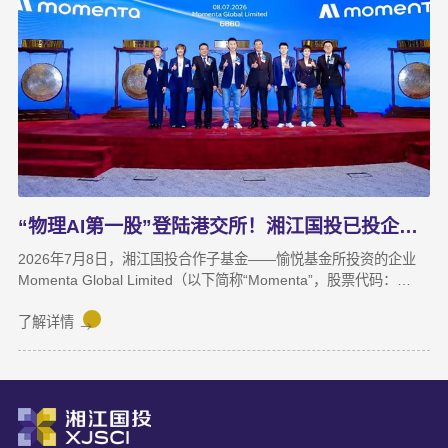
续向好，金融资产浮盈实现可持续增长，投资主业对公司整体盈利
能力的支撑作用进一步增强。基金业务进退有序，投退良性循环格
局初步形成；直投项目储备与落地扎实推进，资本招商取得实质进
展；湘江基金小镇二期克服连续雨季施工困难，顺利完成竣工验
收；数据运营、商业保理转型取得阶段性突破，科技成果转化服务
与大学生创新创业支持工作也正加速铺开，为后续增长注入新活
力。
“物理AI第一股”登陆港交所！湘江国投已投企业Momenta成功上市
2026年7月8日，湘江国投合作子基金——愉悦基金所投资的企业
Momenta Global Limited（以下简称“Momenta”，股票代码：
6880.HK）正式在香港联合交易所主板挂牌上市，成为港股“物理AI
第一股”。Momenta本次上市募集资金将主要用于物理AI核心技术
了解详情
与世界模型研发、Robotaxi服务商业化及全球化业务拓展。
Momenta成立于2016年，是一家以物理AI世界模型为基座的自动
驾驶与人工智能企业，核心团队源自微软亚洲研究院、商汤科技等
AI机构。公司率先提出并量产首发R7世界模型，让AI从“识别像素”
进阶为“理解物理规律、推演真实世界演变”，支撑乘用车高阶智
驾、Robotaxi、无人物流等全场景落地。截至上市前夕，搭载