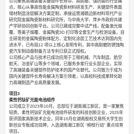
公司聚焦高端装备关键部件长寿命、高耐磨、强防腐的行业痛
点，核心从事高性能金属陶瓷新材料研发生产、关键部件表面
增材制造涂层解决方案定制，承接运营湘赣边新材料现代产业
研究院金属陶瓷新材料研究所，与中南大学、萍乡市政府共建
产学研协同创新平台。公司已建成完整中试产线，配备激光熔
覆、等离子熔覆、金属陶瓷3D 打印等全套生产与检测设备，自
主研发的金属陶瓷粉体配方、定制化涂层工艺技术达到国内先
进水平，已布局12 项以上核心发明专利，其中高耐磨防锈蚀陶
瓷汽车制动盘制备方法专利已获正式授权。
公司核心产品与技术已成功应用于工程机械、汽车制造、航空
航天、冶金矿山等多个领域，已服务多家行业头部企业，实现
了高端装备关键部件防护技术的国产化替代。公司致力于成为
国内关键部件长寿命解决方案引领者，以高校科技成果转化助
力高端制造产业高质量发展。
项目3
柔性钙钛矿光能电池组件
公司成立于2023年10月，总部位于湖南湘江新区，是一家聚焦
轻质、柔性钙钛矿光能电池组件研发的科技创新企业，2025年
获评国家高新技术企业，同年10月在湖南股权交易所大学生创
新创业专板成功挂牌，入选湖南湘江新区 “柳枝行动” 重点培育
项目。