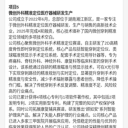
项目5
微创外科精准定位医疗器械研发生产
公司成立于2022年6月，总部位于湖南湘江新区，是一家专注
于微创外科精准定位医疗器械研发、生产与销售的高新技术企
业，2025年完成A轮融资，核心技术填补了国内微创穿刺精准
定位领域的多项技术空白。
公司核心聚焦微创外科手术精准定位赛道，自主研发了2D高精
度骨性即时穿刺定位系统，核心产品包括智能穿刺定位仪、类
球瞄准预显示手术定位系统、配套手术定位用导针器等，专为
疼痛科、脊柱外科、神经外科、康复科等临床科室的穿刺手术
设计。该系统通过自研的精准瞄准与预显示技术，可在X光引导
下实现穿刺路径的精准规划与实时定位，显著提升穿刺手术的
精准度与安全性，减少手术辐射暴露与患者创伤，降低手术操
作门槛，解决了传统穿刺手术反复调整、精准度不足、风险较
高的行业痛点。
公司已累计获得4项核心专利与1项软件著作权，其中包括2项
发明专利、2项实用新型专利，构建了完整的知识产权保护体
系。同时公司拓展康复辅具赛道，研发推出“顾如安”系列智能
护理床产品，解决了失能人群护理的行业痛点。公司核心产品
已进入多家三甲医院开展临床应用，凭借稳定的性能与优异的
临床效果获得医护人员的广泛认可。公司持续深耕微创精准医