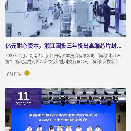
亿元耐心资本，湘江国投三年投出高端芯片封测“尖子生”
2026年7月，湖南湘江新区国有资本投资有限公司（简称“湘江国
投”）顺利完成对长沙安牧泉智能科技有限公司（简称“安牧泉”）
C++轮2000万元的追加投资交割。至此，这家湘江新区本土国有资
本依托旗下自主管理的3支产业基金，累计对安牧泉投资已达1亿
了解详情
元。本次交割并非资本合作的终点，而是一场长达三年、以长期价
值为导向的“耐心资本”陪跑新起点。三年前，湘江国投投资经理王
11
茂第一次走进安牧泉老厂区尽调时，印象最深的不是气派，而是
“挤”。产线布局非常小，设备排列极度紧凑，办公空间十分局促，
2026-07
王茂回忆说：“当时厂区硬件条件，已难以匹配企业业务扩张需求。