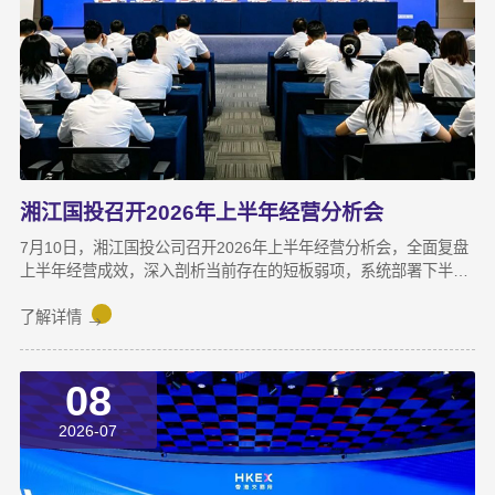
湘江国投召开2026年上半年经营分析会
7月10日，湘江国投公司召开2026年上半年经营分析会，全面复盘
上半年经营成效，深入剖析当前存在的短板弱项，系统部署下半年
攻坚任务，动员全体干部职工锚定目标、加压奋进，决战决胜下半
年。湘江集团党委副书记宋邦到会指导，湘江国投公司董事长龚国
了解详情
旺作总结讲话，公司常务副总经理周蕊主持会议，领导班子成员及
全体员工参加会议。会上，各业务子公司及部分职能部门依次汇报
08
了上半年业务拓展、指标完成及重点专项推进情况。领导班子成员
结合分管领域，交流工作思路与落实举措，进一步统一思想、凝聚
2026-07
共识，为下半年协同作战夯实基础。龚国旺在总结讲话中指出，上
半年公司经营效益稳中有升，实现营收6358万元，同比增长
27.6%；利润总额达1.26亿元，同比增长82.8%。股权投资标的持