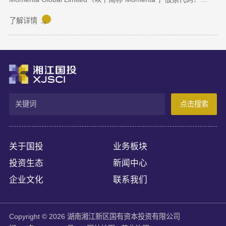
6880.HK）正式在香港联合交易所主板挂牌上市，成为港股“物理AI
第一股”。Momenta本次上市募集资金将主要用于物理AI核心技术
了解详情
与世界模型研发、Robotaxi服务商业化及全球化业务拓展。
Momenta成立于2016年，是一家以物理AI世界模型为基座的自动
驾驶与人工智能企业，核心团队源自微软亚洲研究院、商汤科技等
AI机构。公司率先提出并量产首发R7世界模型，让AI从“识别像素”
进阶为“理解物理规律、推演真实世界演变”，支撑乘用车高阶智
驾、Robotaxi、无人物流等全场景落地。截至上市前夕，搭载
Momenta智驾系统的量产车辆规模已突破100万台，成功交付超
点击搜索
100款量产车型，与全球前十车企中九家建立合作。据灼识咨询数
据，2025年3月至2026年2月，Momenta在中国第三方城市NOA解
决方案市场销量市占率达65%，位居独立供应商，确立了其物理AI
产业化领跑地位。
关于国投
业务板块
投资生态
新闻中心
企业文化
联系我们
Copyright © 2026 湖南湘江新区国有资本投资有限公司