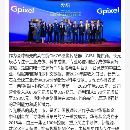
作为全球领先的高性能CMOS图像传感器（CIS）提供商，长光
辰芯专注于工业成像、科学成像、专业影像和医疗成像等高端
赛道，是国内唯一在高端CIS领域与国际巨头同台竞技的中国企
业。根据弗若斯特沙利文数据，按2024年度收入口径，长光辰
芯在全球工业成像CIS市场和全球科学成像CIS市场均排名第
三，两项核心排名均居中国厂商第一。2023年至2025年，公司
营业收入从6.05亿元增长至8.57亿元，净利润从1.70亿元增长
至2.93亿元，毛利率始终维持在60%以上的高位，展现出强劲
的盈利能力和成长潜力。
长光辰芯的成功上市，是湘江国投通过合作子基金华胥基金、
中科创星在半导体赛道布局的又一重要成果。华胥基金成立于
2018年，由三一集团100%控股，重点关注半导体、新能源、
数字化三大领域，管理规模超30亿元。中科创星作为专注于硬