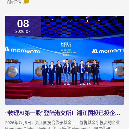
年。湘江集团党委副书记宋邦到会指导，湘江国投公司董事长龚国
了解详情
旺作总结讲话，公司常务副总经理周蕊主持会议，领导班子成员及
全体员工参加会议。会上，各业务子公司及部分职能部门依次汇报
08
了上半年业务拓展、指标完成及重点专项推进情况。领导班子成员
结合分管领域，交流工作思路与落实举措，进一步统一思想、凝聚
2026-07
共识，为下半年协同作战夯实基础。龚国旺在总结讲话中指出，上
半年公司经营效益稳中有升，实现营收6358万元，同比增长
27.6%；利润总额达1.26亿元，同比增长82.8%。股权投资标的持
续向好，金融资产浮盈实现可持续增长，投资主业对公司整体盈利
能力的支撑作用进一步增强。基金业务进退有序，投退良性循环格
局初步形成；直投项目储备与落地扎实推进，资本招商取得实质进
展；湘江基金小镇二期克服连续雨季施工困难，顺利完成竣工验
收；数据运营、商业保理转型取得阶段性突破，科技成果转化服务
与大学生创新创业支持工作也正加速铺开，为后续增长注入新活
力。
“物理AI第一股”登陆港交所！湘江国投已投企业Momenta成功上市
2026年7月8日，湘江国投合作子基金——愉悦基金所投资的企业
Momenta Global Limited（以下简称“Momenta”，股票代码：