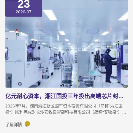
23
2026-07
亿元耐心资本，湘江国投三年投出高端芯片封测“尖子生”
2026年7月，湖南湘江新区国有资本投资有限公司（简称“湘江国
投”）顺利完成对长沙安牧泉智能科技有限公司（简称“安牧泉”）
C++轮2000万元的追加投资交割。至此，这家湘江新区本土国有资
本依托旗下自主管理的3支产业基金，累计对安牧泉投资已达1亿
了解详情
元。本次交割并非资本合作的终点，而是一场长达三年、以长期价