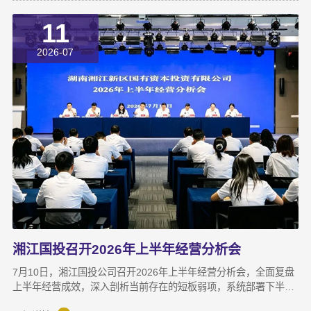
值为导向的“耐心资本”陪跑新起点。三年前，湘江国投投资经理王
11
茂第一次走进安牧泉老厂区尽调时，印象最深的不是气派，而是
“挤”。产线布局非常小，设备排列极度紧凑，办公空间十分局促，
2026-07
王茂回忆说：“当时厂区硬件条件，已难以匹配企业业务扩张需求。
湘江国投召开2026年上半年经营分析会
7月10日，湘江国投公司召开2026年上半年经营分析会，全面复盘
上半年经营成效，深入剖析当前存在的短板弱项，系统部署下半年
攻坚任务，动员全体干部职工锚定目标、加压奋进，决战决胜下半