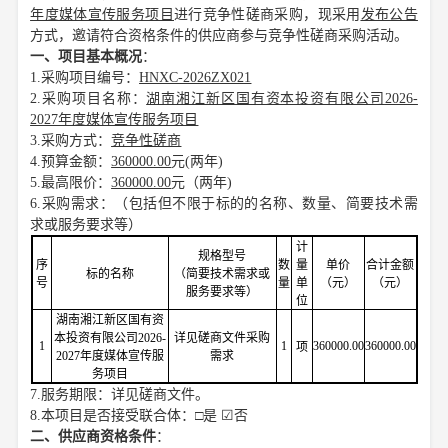
年度媒体宣传服务项目
进行竞争性磋商采购，现采用
发布公告
方式，邀请符合资格条件的供应商参与竞争性磋商采购活动。
一、项目基本概况
：
1
.
采购项目编号：
HNXC-2026ZX021
2
.
采购项目名称：
湖南湘江新区国有资本投资有限公司
2026-
2027年度媒体宣传服务项目
3.
采购方式：
竞争性磋商
4
.
预算金额：
360000.00
元
(两年)
5
.
最高限价：
360000.00
元
（
两年
)
6
.
采购需求：（包括但不限于标的的名称、数量、简要技术需
求或服务要求等）
计
规格型号
序
数
量
单价
合计金额
标的名称
（简要技术需求或
号
量
单
（元）
（元）
服务要求等）
位
湖南湘江新区国有资
本投资有限公司
2026-
详见磋商文件采购
1
1
360000.00
360000.00
项
2027年度媒体宣传服
需求
务项目
7.
服务
期限：详见磋商文件。
8.
本项目是否接受联合体：
□
是
☑
否
二、
供应商
资格
条件
：