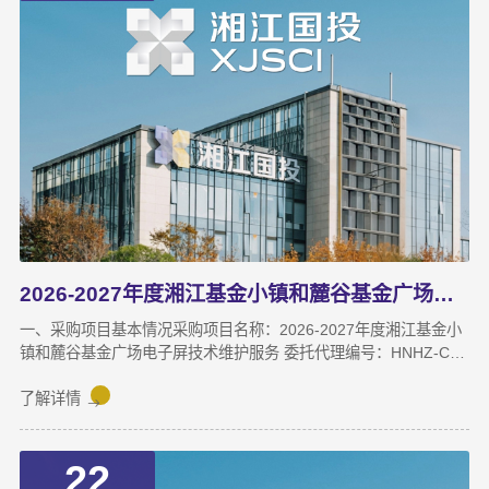
2026-2027年度湘江基金小镇和麓谷基金广场电子屏技术维护服务成交结果公告
一、采购项目基本情况采购项目名称：2026-2027年度湘江基金小
镇和麓谷基金广场电子屏技术维护服务 委托代理编号：HNHZ-CS-
2026098采购项目预算：22万元（两年）采购方式：竞争性磋商
二、中标（成交）信息成交人名称：湖南山木信息技术有限公司地
了解详情
址：湖南省长沙市开福区望麓园街道芙蓉中路355号佳程大厦（现
芙蓉中路一段458号平安大厦）1501A房-134号最终成交价：
22
216660.00 元