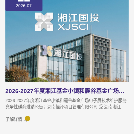
2026-07
2026-2027年度湘江基金小镇和麓谷基金广场电子屏技术维护服务竞争性磋商邀请公告
2026-2027年度湘江基金小镇和麓谷基金广场电子屏技术维护服务
竞争性磋商邀请公告；湖南恒泽项目管理有限公司 受 湖南湘江新
区国有资本投资有限公司 的委托，对2026-2027年度湘江基金小镇
和麓谷基金广场电子屏技术维护服务 进行竞争性磋商采购，现采用
了解详情
发布公告方式，邀请符合资格条件的供应商参与竞争性磋商采购活
动。一、采购项目基本概况1.采购项目名称：2026-2027年度湘江