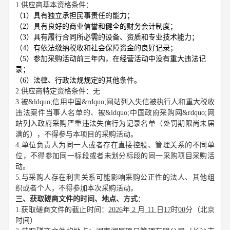
1.供应商基本资格条件：
（
1）具有独立承担民事责任的能力；
（
2）具有良好的商业信誉和健全的财务会计制度；
（
3）具有履行合同所必需的设备、资质和专业技术能力；
（
4）有依法缴纳税收和社会保障资金的良好记录；
（
5）参加采购活动前三年内，在经营活动中没有重大违法记
录；
（
6）法律、行政法规规定的其他条件。
2
.供应商特定资格条件：
无
3.被&ldquo;信用中国&rdquo;网站列入失信被执行人和重大税收
违法案件当事人名单的、被&ldquo;中国政府采购网&rdquo;网
站列入政府采购严重违法失信行为记录名单（处罚期限尚未届
满的），不得参与本项目的采购活动。
4.单位负责人为同一人或者存在直接控股、管理关系的不同单
位，不得参加同一标段或者未划分标段的同一采购项目采购活
动。
5.与采购人存在利害关系可能影响采购公正性的法人、其他组
织或者个人，不得参加本次采购活动。
三、获取磋商文件的时间、地点、方式
：
1.获取磋商文件的截止时间：
2026
年
2
月
11
日
17
时
00
分
（北京
时间）