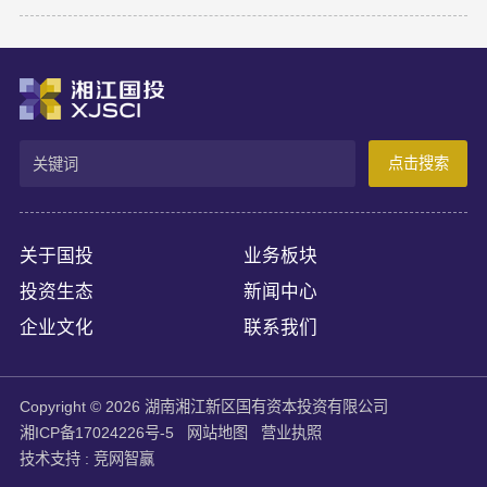
伙）；供应商地址：湖南省长沙市天心区芙蓉中路三段380号汇金
苑8栋1301房；成交金额：370000.00元；四、磋商小组成员名
单：陈鹏程（组长）、黄海华、吴常青（业主评委）。
点击搜索
关于国投
业务板块
投资生态
新闻中心
企业文化
联系我们
Copyright © 2026 湖南湘江新区国有资本投资有限公司
湘ICP备17024226号-5
网站地图
营业执照
技术支持 :
竞网智赢