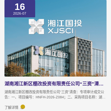
16
基金小镇和麓谷基金广场电子屏技术维护服务2.委托代理编号：
HNHZ-CS-20260983.采购项目标的、数量及简要规格描述或项目
2026-07
基本概况介绍：
湖南湘江新区棚改投资有限责任公司“三资”清查 专项审计成交公告
湖南湘江新区棚改投资有限责任公司“三资”清查：专项审计成交公
告：一、项目编号：HNFH-2026-Z084；二、采购项目名称：湖南
湘江新区棚改投资有限责任公司“三资”清查专项审计；三、中标
（成交）信息：供应商名称：湖南天鉴联合会计师事务所（普通合
了解详情