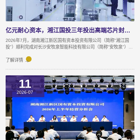
亿元耐心资本，湘江国投三年投出高端芯片封测“尖子生”
2026年7月，湖南湘江新区国有资本投资有限公司（简称“湘江国
投”）顺利完成对长沙安牧泉智能科技有限公司（简称“安牧泉”）
C++轮2000万元的追加投资交割。至此，这家湘江新区本土国有资
本依托旗下自主管理的3支产业基金，累计对安牧泉投资已达1亿
了解详情
元。本次交割并非资本合作的终点，而是一场长达三年、以长期价
值为导向的“耐心资本”陪跑新起点。三年前，湘江国投投资经理王
11
茂第一次走进安牧泉老厂区尽调时，印象最深的不是气派，而是
“挤”。产线布局非常小，设备排列极度紧凑，办公空间十分局促，
2026-07
王茂回忆说：“当时厂区硬件条件，已难以匹配企业业务扩张需求。