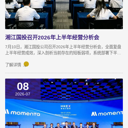
湘江国投召开2026年上半年经营分析会
7月10日，湘江国投公司召开2026年上半年经营分析会，全面复盘
上半年经营成效，深入剖析当前存在的短板弱项，系统部署下半年
攻坚任务，动员全体干部职工锚定目标、加压奋进，决战决胜下半
年。湘江集团党委副书记宋邦到会指导，湘江国投公司董事长龚国
了解详情
旺作总结讲话，公司常务副总经理周蕊主持会议，领导班子成员及
全体员工参加会议。会上，各业务子公司及部分职能部门依次汇报
08
了上半年业务拓展、指标完成及重点专项推进情况。领导班子成员
结合分管领域，交流工作思路与落实举措，进一步统一思想、凝聚
2026-07
共识，为下半年协同作战夯实基础。龚国旺在总结讲话中指出，上
半年公司经营效益稳中有升，实现营收6358万元，同比增长
27.6%；利润总额达1.26亿元，同比增长82.8%。股权投资标的持
续向好，金融资产浮盈实现可持续增长，投资主业对公司整体盈利
能力的支撑作用进一步增强。基金业务进退有序，投退良性循环格
局初步形成；直投项目储备与落地扎实推进，资本招商取得实质进