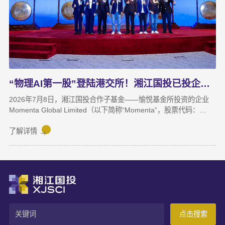
展；湘江基金小镇二期克服连续雨季施工困难，顺利完成竣工验
收；数据运营、商业保理转型取得阶段性突破，科技成果转化服务
与大学生创新创业支持工作也正加速铺开，为后续增长注入新活
力。
“物理AI第一股”登陆港交所！湘江国投已投企业Momenta成功上市
2026年7月8日，湘江国投合作子基金——愉悦基金所投资的企业
Momenta Global Limited（以下简称“Momenta”，股票代码：
6880.HK）正式在香港联合交易所主板挂牌上市，成为港股“物理AI
第一股”。Momenta本次上市募集资金将主要用于物理AI核心技术
了解详情
与世界模型研发、Robotaxi服务商业化及全球化业务拓展。
Momenta成立于2016年，是一家以物理AI世界模型为基座的自动
驾驶与人工智能企业，核心团队源自微软亚洲研究院、商汤科技等
AI机构。公司率先提出并量产首发R7世界模型，让AI从“识别像素”
进阶为“理解物理规律、推演真实世界演变”，支撑乘用车高阶智
驾、Robotaxi、无人物流等全场景落地。截至上市前夕，搭载
Momenta智驾系统的量产车辆规模已突破100万台，成功交付超
点击搜索
100款量产车型，与全球前十车企中九家建立合作。据灼识咨询数