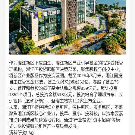
作为湘江新区下属国企、湘江新区产业引导基金的指定受托管
理机构，湘江国投紧跟新区决策部署，聚焦股权与创投主业，
将新区产业版图作为投资蓝图。截至2025年6月末，湘江国投
自主在管基金16支，基金认缴总规模262亿，参股子基金75
支，管理和参股的母子基金认缴总规模839亿元，累计投资
1352个项目，总投资金额518亿元，投资培育了理想汽车、长
远锂科（五矿新能）、圣湘生物等112家上市企业。
未来，湘江国投将继续立足新区、深耕新区、服务新区，不断
聚焦湘江新区核心产业链，投早、投小、投科技，以资本要素
推动科创成果加速落地转化，通过“产业投资+资本招商”等模
式，以投资赋能新区产业高质量发展。
清科研究中心