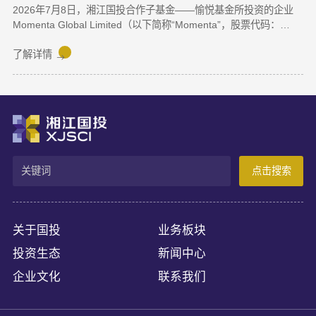
2026年7月8日，湘江国投合作子基金——愉悦基金所投资的企业
Momenta Global Limited（以下简称“Momenta”，股票代码：
6880.HK）正式在香港联合交易所主板挂牌上市，成为港股“物理AI
第一股”。Momenta本次上市募集资金将主要用于物理AI核心技术
了解详情
与世界模型研发、Robotaxi服务商业化及全球化业务拓展。
Momenta成立于2016年，是一家以物理AI世界模型为基座的自动
驾驶与人工智能企业，核心团队源自微软亚洲研究院、商汤科技等
AI机构。公司率先提出并量产首发R7世界模型，让AI从“识别像素”
进阶为“理解物理规律、推演真实世界演变”，支撑乘用车高阶智
驾、Robotaxi、无人物流等全场景落地。截至上市前夕，搭载
Momenta智驾系统的量产车辆规模已突破100万台，成功交付超
点击搜索
100款量产车型，与全球前十车企中九家建立合作。据灼识咨询数
据，2025年3月至2026年2月，Momenta在中国第三方城市NOA解
决方案市场销量市占率达65%，位居独立供应商，确立了其物理AI
产业化领跑地位。
关于国投
业务板块
投资生态
新闻中心
企业文化
联系我们