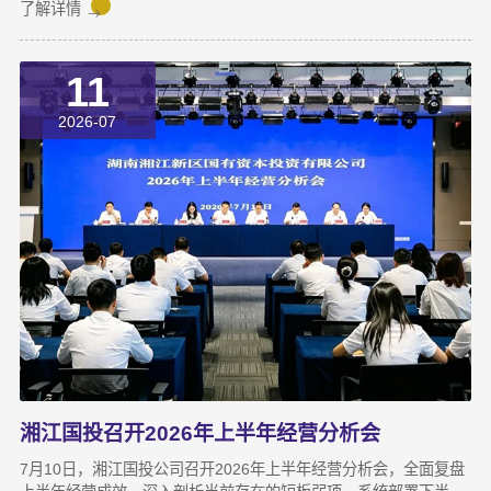
本依托旗下自主管理的3支产业基金，累计对安牧泉投资已达1亿
了解详情
元。本次交割并非资本合作的终点，而是一场长达三年、以长期价
值为导向的“耐心资本”陪跑新起点。三年前，湘江国投投资经理王
11
茂第一次走进安牧泉老厂区尽调时，印象最深的不是气派，而是
“挤”。产线布局非常小，设备排列极度紧凑，办公空间十分局促，
2026-07
王茂回忆说：“当时厂区硬件条件，已难以匹配企业业务扩张需求。
湘江国投召开2026年上半年经营分析会
7月10日，湘江国投公司召开2026年上半年经营分析会，全面复盘