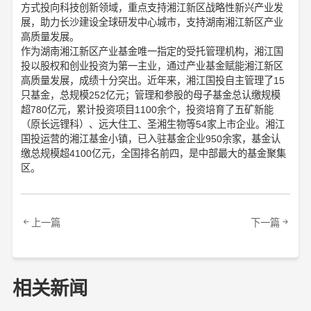
方式投向科技创新领域，重点支持湘江新区战略性新兴产业发
展，助力长沙建设全球研发中心城市，支持湖南湘江新区产业
高质量发展。
作为湖南湘江新区产业基金唯一指定的受托管理机构，湘江国
投以股权和创业投资为第一主业，通过产业基金赋能湘江新区
高质量发展，成绩十分突出。近年来，湘江国投自主管理了15
只基金，总规模252亿元；管理和参股的母子基金总认缴规模
超780亿元，累计投资项目1100余个，投资培育了五矿新能
（原长远锂科）、远大住工、圣湘生物等54家上市企业。湘江
国投运营的湘江基金小镇，已入驻基金企业950余家，基金认
缴总规模超4100亿元，全国排名前四，是中部最大的基金聚集
区。
上一篇
下一篇
相关新闻