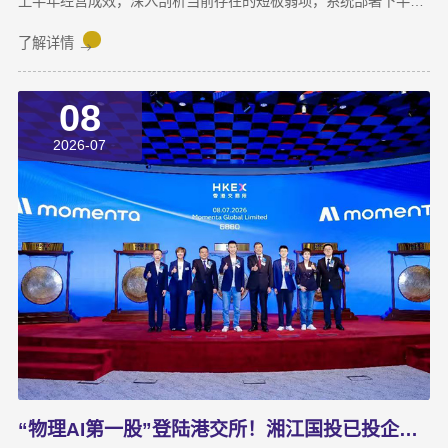
上半年经营成效，深入剖析当前存在的短板弱项，系统部署下半年
攻坚任务，动员全体干部职工锚定目标、加压奋进，决战决胜下半
年。湘江集团党委副书记宋邦到会指导，湘江国投公司董事长龚国
了解详情
旺作总结讲话，公司常务副总经理周蕊主持会议，领导班子成员及
全体员工参加会议。会上，各业务子公司及部分职能部门依次汇报
08
了上半年业务拓展、指标完成及重点专项推进情况。领导班子成员
结合分管领域，交流工作思路与落实举措，进一步统一思想、凝聚
2026-07
共识，为下半年协同作战夯实基础。龚国旺在总结讲话中指出，上
半年公司经营效益稳中有升，实现营收6358万元，同比增长
27.6%；利润总额达1.26亿元，同比增长82.8%。股权投资标的持
续向好，金融资产浮盈实现可持续增长，投资主业对公司整体盈利
能力的支撑作用进一步增强。基金业务进退有序，投退良性循环格
局初步形成；直投项目储备与落地扎实推进，资本招商取得实质进
展；湘江基金小镇二期克服连续雨季施工困难，顺利完成竣工验
收；数据运营、商业保理转型取得阶段性突破，科技成果转化服务
与大学生创新创业支持工作也正加速铺开，为后续增长注入新活
力。
“物理AI第一股”登陆港交所！湘江国投已投企业Momenta成功上市