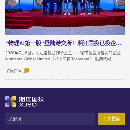
收；数据运营、商业保理转型取得阶段性突破，科技成果转化服务
与大学生创新创业支持工作也正加速铺开，为后续增长注入新活
力。
“物理AI第一股”登陆港交所！湘江国投已投企业Momenta成功上市
2026年7月8日，湘江国投合作子基金——愉悦基金所投资的企业
Momenta Global Limited（以下简称“Momenta”，股票代码：
6880.HK）正式在香港联合交易所主板挂牌上市，成为港股“物理AI
第一股”。Momenta本次上市募集资金将主要用于物理AI核心技术
了解详情
与世界模型研发、Robotaxi服务商业化及全球化业务拓展。
Momenta成立于2016年，是一家以物理AI世界模型为基座的自动
驾驶与人工智能企业，核心团队源自微软亚洲研究院、商汤科技等
AI机构。公司率先提出并量产首发R7世界模型，让AI从“识别像素”
进阶为“理解物理规律、推演真实世界演变”，支撑乘用车高阶智
驾、Robotaxi、无人物流等全场景落地。截至上市前夕，搭载
Momenta智驾系统的量产车辆规模已突破100万台，成功交付超
点击搜索
100款量产车型，与全球前十车企中九家建立合作。据灼识咨询数
据，2025年3月至2026年2月，Momenta在中国第三方城市NOA解