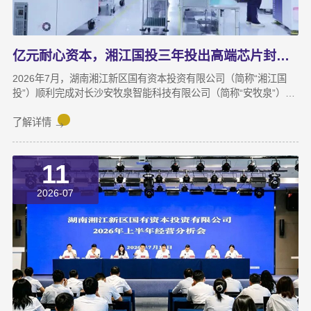
亿元耐心资本，湘江国投三年投出高端芯片封测“尖子生”
2026年7月，湖南湘江新区国有资本投资有限公司（简称“湘江国
投”）顺利完成对长沙安牧泉智能科技有限公司（简称“安牧泉”）
C++轮2000万元的追加投资交割。至此，这家湘江新区本土国有资
本依托旗下自主管理的3支产业基金，累计对安牧泉投资已达1亿
了解详情
元。本次交割并非资本合作的终点，而是一场长达三年、以长期价
值为导向的“耐心资本”陪跑新起点。三年前，湘江国投投资经理王
11
茂第一次走进安牧泉老厂区尽调时，印象最深的不是气派，而是
“挤”。产线布局非常小，设备排列极度紧凑，办公空间十分局促，
2026-07
王茂回忆说：“当时厂区硬件条件，已难以匹配企业业务扩张需求。