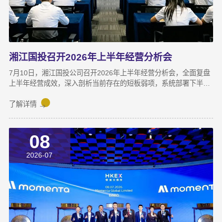
湘江国投召开2026年上半年经营分析会
7月10日，湘江国投公司召开2026年上半年经营分析会，全面复盘
上半年经营成效，深入剖析当前存在的短板弱项，系统部署下半年
攻坚任务，动员全体干部职工锚定目标、加压奋进，决战决胜下半
年。湘江集团党委副书记宋邦到会指导，湘江国投公司董事长龚国
了解详情
旺作总结讲话，公司常务副总经理周蕊主持会议，领导班子成员及
全体员工参加会议。会上，各业务子公司及部分职能部门依次汇报
08
了上半年业务拓展、指标完成及重点专项推进情况。领导班子成员
结合分管领域，交流工作思路与落实举措，进一步统一思想、凝聚
2026-07
共识，为下半年协同作战夯实基础。龚国旺在总结讲话中指出，上
半年公司经营效益稳中有升，实现营收6358万元，同比增长
27.6%；利润总额达1.26亿元，同比增长82.8%。股权投资标的持
续向好，金融资产浮盈实现可持续增长，投资主业对公司整体盈利
能力的支撑作用进一步增强。基金业务进退有序，投退良性循环格
局初步形成；直投项目储备与落地扎实推进，资本招商取得实质进
展；湘江基金小镇二期克服连续雨季施工困难，顺利完成竣工验