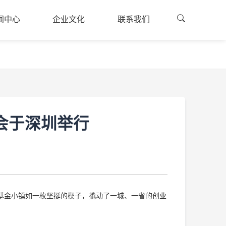
闻中心
企业文化
联系我们
闻资讯
企业文化
联系方式
闻中心
企业文化
联系我们
的建设
公司荣誉
融资申请
廉国投
员工风采
司公告
会于深圳举行
采公告
江基金小镇如一枚坚挺的楔子，撬动了一城、一省的创业