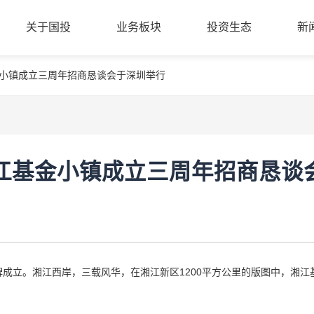
关于国投
业务板块
投资生态
新
金小镇成立三周年招商恳谈会于深圳举行
公司简介
股权创投
投资案例
新
关于国投
业务板块
投资生态
新
管理团队
基金小镇
成果转化
党
组织架构
金融科技
合作机构
清
商业保理
入驻机构
公
湘江基金小镇成立三周年招商恳谈
招
授牌成立。湘江西岸，三载风华，在湘江新区1200平方公里的版图中，湘