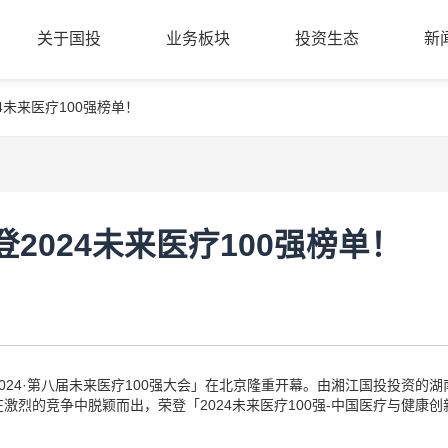
关于国投
业务板块
投资生态
新
4未来医疗100强榜单！
公司简介
股权创投
投资案例
新
关于国投
业务板块
投资生态
新
管理团队
基金小镇
成果转化
党
组织架构
金融科技
合作机构
清
商业保理
入驻机构
公
2024未来医疗100强榜单！
招
2024·第八届未来医疗100强大会」在北京隆重开幕。由湘江国投投资的
烈的竞争中脱颖而出，荣登「2024未来医疗100强-中国医疗与健康创新