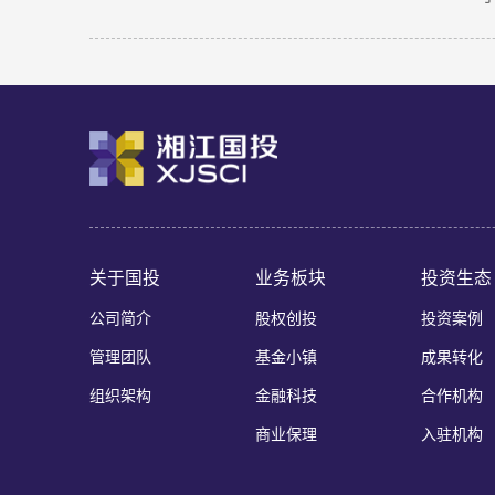
关于国投
业务板块
投资生态
公司简介
股权创投
投资案例
管理团队
基金小镇
成果转化
组织架构
金融科技
合作机构
商业保理
入驻机构