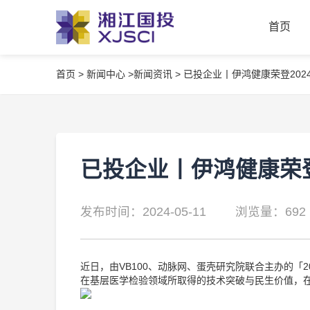
首页
首页
>
新闻中心 >
新闻资讯 >
已投企业丨伊鸿健康荣登202
首页
已投企业丨伊鸿健康荣登
发布时间：2024-05-11
浏览量：692
近日，由VB100、动脉网、蛋壳研究院联合主办的「
在基层医学检验领域所取得的技术突破与民生价值，在激