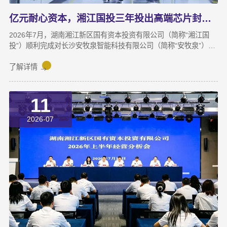
亿元耐心资本，湘江国投三年投出高端芯片封测“尖子生”
2026年7月，湖南湘江新区国有资本投资有限公司（简称“湘江国
投”）顺利完成对长沙安牧泉智能科技有限公司（简称“安牧泉”）
C++轮2000万元的追加投资交割。至此，这家湘江新区本土国有资
本依托旗下自主管理的3支产业基金，累计对安牧泉投资已达1亿
了解详情
元。本次交割并非资本合作的终点，而是一场长达三年、以长期价
值为导向的“耐心资本”陪跑新起点。三年前，湘江国投投资经理王
11
茂第一次走进安牧泉老厂区尽调时，印象最深的不是气派，而是
“挤”。产线布局非常小，设备排列极度紧凑，办公空间十分局促，
2026-07
王茂回忆说：“当时厂区硬件条件，已难以匹配企业业务扩张需求。