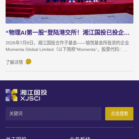
力。
“物理AI第一股”登陆港交所！湘江国投已投企业Momenta成功上市
2026年7月8日，湘江国投合作子基金——愉悦基金所投资的企业
Momenta Global Limited（以下简称“Momenta”，股票代码：
6880.HK）正式在香港联合交易所主板挂牌上市，成为港股“物理AI
第一股”。Momenta本次上市募集资金将主要用于物理AI核心技术
了解详情
与世界模型研发、Robotaxi服务商业化及全球化业务拓展。
Momenta成立于2016年，是一家以物理AI世界模型为基座的自动
驾驶与人工智能企业，核心团队源自微软亚洲研究院、商汤科技等
AI机构。公司率先提出并量产首发R7世界模型，让AI从“识别像素”
进阶为“理解物理规律、推演真实世界演变”，支撑乘用车高阶智
驾、Robotaxi、无人物流等全场景落地。截至上市前夕，搭载
Momenta智驾系统的量产车辆规模已突破100万台，成功交付超
点击搜索
100款量产车型，与全球前十车企中九家建立合作。据灼识咨询数
据，2025年3月至2026年2月，Momenta在中国第三方城市NOA解
决方案市场销量市占率达65%，位居独立供应商，确立了其物理AI
产业化领跑地位。