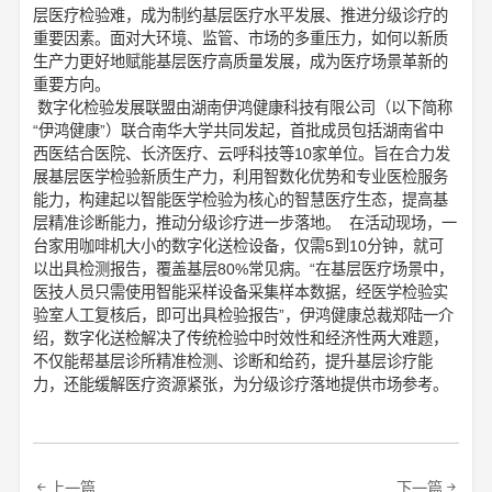
层医疗检验难，成为制约基层医疗水平发展、推进分级诊疗的
重要因素。面对大环境、监管、市场的多重压力，如何以新质
生产力更好地赋能基层医疗高质量发展，成为医疗场景革新的
重要方向。
数字化检验发展联盟由湖南伊鸿健康科技有限公司（以下简称
“伊鸿健康”）联合南华大学共同发起，首批成员包括湖南省中
西医结合医院、长济医疗、云呼科技等10家单位。旨在合力发
展基层医学检验新质生产力，利用智数化优势和专业医检服务
能力，构建起以智能医学检验为核心的智慧医疗生态，提高基
层精准诊断能力，推动分级诊疗进一步落地。 在活动现场，一
台家用咖啡机大小的数字化送检设备，仅需5到10分钟，就可
以出具检测报告，覆盖基层80%常见病。“在基层医疗场景中，
医技人员只需使用智能采样设备采集样本数据，经医学检验实
验室人工复核后，即可出具检验报告”，伊鸿健康总裁郑陆一介
绍，数字化送检解决了传统检验中时效性和经济性两大难题，
不仅能帮基层诊所精准检测、诊断和给药，提升基层诊疗能
力，还能缓解医疗资源紧张，为分级诊疗落地提供市场参考。
上一篇
下一篇