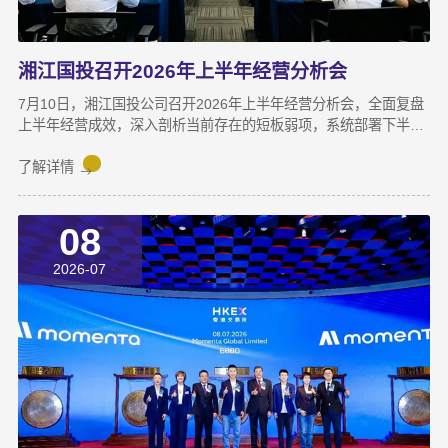
湘江国投召开2026年上半年经营分析会
7月10日，湘江国投公司召开2026年上半年经营分析会，全面复盘
上半年经营成效，深入剖析当前存在的短板弱项，系统部署下半年
攻坚任务，动员全体干部职工锚定目标、加压奋进，决战决胜下半
年。湘江集团党委副书记宋邦到会指导，湘江国投公司董事长龚国
了解详情
旺作总结讲话，公司常务副总经理周蕊主持会议，领导班子成员及
全体员工参加会议。会上，各业务子公司及部分职能部门依次汇报
08
了上半年业务拓展、指标完成及重点专项推进情况。领导班子成员
结合分管领域，交流工作思路与落实举措，进一步统一思想、凝聚
2026-07
共识，为下半年协同作战夯实基础。龚国旺在总结讲话中指出，上
半年公司经营效益稳中有升，实现营收6358万元，同比增长
27.6%；利润总额达1.26亿元，同比增长82.8%。股权投资标的持
续向好，金融资产浮盈实现可持续增长，投资主业对公司整体盈利
能力的支撑作用进一步增强。基金业务进退有序，投退良性循环格
局初步形成；直投项目储备与落地扎实推进，资本招商取得实质进
展；湘江基金小镇二期克服连续雨季施工困难，顺利完成竣工验
收；数据运营、商业保理转型取得阶段性突破，科技成果转化服务
与大学生创新创业支持工作也正加速铺开，为后续增长注入新活