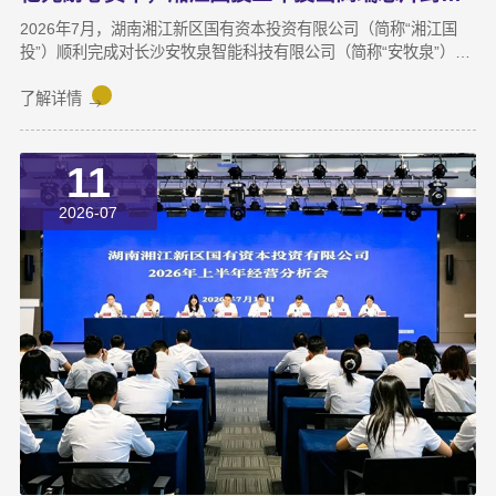
2026年7月，湖南湘江新区国有资本投资有限公司（简称“湘江国
投”）顺利完成对长沙安牧泉智能科技有限公司（简称“安牧泉”）
C++轮2000万元的追加投资交割。至此，这家湘江新区本土国有资
本依托旗下自主管理的3支产业基金，累计对安牧泉投资已达1亿
了解详情
元。本次交割并非资本合作的终点，而是一场长达三年、以长期价
值为导向的“耐心资本”陪跑新起点。三年前，湘江国投投资经理王
11
茂第一次走进安牧泉老厂区尽调时，印象最深的不是气派，而是
“挤”。产线布局非常小，设备排列极度紧凑，办公空间十分局促，
2026-07
王茂回忆说：“当时厂区硬件条件，已难以匹配企业业务扩张需求。