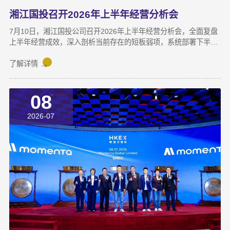
湘江国投召开2026年上半年经营分析会
7月10日，湘江国投公司召开2026年上半年经营分析会，全面复盘
上半年经营成效，深入剖析当前存在的短板弱项，系统部署下半年
攻坚任务，动员全体干部职工锚定目标、加压奋进，决战决胜下半
年。湘江集团党委副书记宋邦到会指导，湘江国投公司董事长龚国
了解详情
旺作总结讲话，公司常务副总经理周蕊主持会议，领导班子成员及
全体员工参加会议。会上，各业务子公司及部分职能部门依次汇报
08
了上半年业务拓展、指标完成及重点专项推进情况。领导班子成员
结合分管领域，交流工作思路与落实举措，进一步统一思想、凝聚
2026-07
共识，为下半年协同作战夯实基础。龚国旺在总结讲话中指出，上
半年公司经营效益稳中有升，实现营收6358万元，同比增长
27.6%；利润总额达1.26亿元，同比增长82.8%。股权投资标的持
续向好，金融资产浮盈实现可持续增长，投资主业对公司整体盈利
能力的支撑作用进一步增强。基金业务进退有序，投退良性循环格
局初步形成；直投项目储备与落地扎实推进，资本招商取得实质进
展；湘江基金小镇二期克服连续雨季施工困难，顺利完成竣工验
收；数据运营、商业保理转型取得阶段性突破，科技成果转化服务
与大学生创新创业支持工作也正加速铺开，为后续增长注入新活
力。