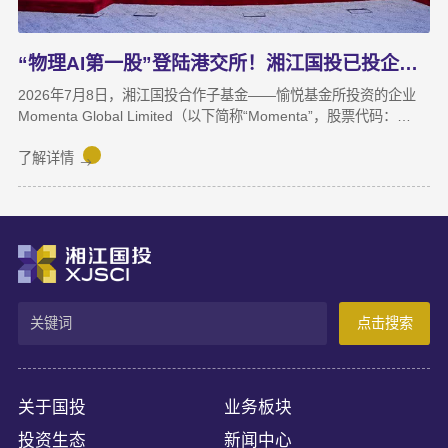
“物理AI第一股”登陆港交所！湘江国投已投企业Momenta成功上市
2026年7月8日，湘江国投合作子基金——愉悦基金所投资的企业
Momenta Global Limited（以下简称“Momenta”，股票代码：
6880.HK）正式在香港联合交易所主板挂牌上市，成为港股“物理AI
第一股”。Momenta本次上市募集资金将主要用于物理AI核心技术
了解详情
与世界模型研发、Robotaxi服务商业化及全球化业务拓展。
Momenta成立于2016年，是一家以物理AI世界模型为基座的自动
驾驶与人工智能企业，核心团队源自微软亚洲研究院、商汤科技等
AI机构。公司率先提出并量产首发R7世界模型，让AI从“识别像素”
进阶为“理解物理规律、推演真实世界演变”，支撑乘用车高阶智
驾、Robotaxi、无人物流等全场景落地。截至上市前夕，搭载
Momenta智驾系统的量产车辆规模已突破100万台，成功交付超
点击搜索
100款量产车型，与全球前十车企中九家建立合作。据灼识咨询数
据，2025年3月至2026年2月，Momenta在中国第三方城市NOA解
决方案市场销量市占率达65%，位居独立供应商，确立了其物理AI
产业化领跑地位。
关于国投
业务板块
投资生态
新闻中心