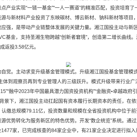
点产业实现“一链一基金”“一人一赛道”的精准匹配，投资培育
能源与新材料产业投资了东映碳材、博云新材、钠科新材等项目
效应强，是带动产业链整体发展的关键力量。湘江国投主动与新
VC基金，支持圣湘生物跨越“创新者窘境”，创造第二增长曲线
成返投3.58亿元。
觉。主动求变升级基金管理模式。升级湘江国投基金管理模式，
资主体到观察员再到专业管理人的三级跃升。模式升级带来行业广
P15”“融中2023年中国最具潜力国资投资机构”“金融资•卓越
大背景下，湘江国投主动扛起国有资本履行长期资本的责任，在
支，认缴总规模79.11亿，投资数量和规模在全省投资机构中位
源优势转化为服务新区的特色优势。开发“数企统览”系统。通过
1477家，已完成核查的84家企业中，有21家企业决定进行拟