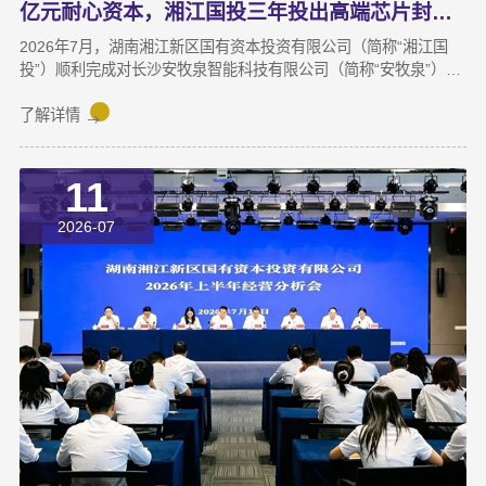
亿元耐心资本，湘江国投三年投出高端芯片封测“尖子生”
2026年7月，湖南湘江新区国有资本投资有限公司（简称“湘江国
投”）顺利完成对长沙安牧泉智能科技有限公司（简称“安牧泉”）
C++轮2000万元的追加投资交割。至此，这家湘江新区本土国有资
本依托旗下自主管理的3支产业基金，累计对安牧泉投资已达1亿
了解详情
元。本次交割并非资本合作的终点，而是一场长达三年、以长期价
值为导向的“耐心资本”陪跑新起点。三年前，湘江国投投资经理王
11
茂第一次走进安牧泉老厂区尽调时，印象最深的不是气派，而是
“挤”。产线布局非常小，设备排列极度紧凑，办公空间十分局促，
2026-07
王茂回忆说：“当时厂区硬件条件，已难以匹配企业业务扩张需求。