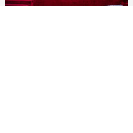
“物理AI第一股”登陆港交所！湘江国投已投企业Momenta成功上市
2026年7月8日，湘江国投合作子基金——愉悦基金所投资的企业
Momenta Global Limited（以下简称“Momenta”，股票代码：
6880.HK）正式在香港联合交易所主板挂牌上市，成为港股“物理AI
第一股”。Momenta本次上市募集资金将主要用于物理AI核心技术
了解详情
与世界模型研发、Robotaxi服务商业化及全球化业务拓展。
Momenta成立于2016年，是一家以物理AI世界模型为基座的自动
驾驶与人工智能企业，核心团队源自微软亚洲研究院、商汤科技等
AI机构。公司率先提出并量产首发R7世界模型，让AI从“识别像素”
进阶为“理解物理规律、推演真实世界演变”，支撑乘用车高阶智
驾、Robotaxi、无人物流等全场景落地。截至上市前夕，搭载
Momenta智驾系统的量产车辆规模已突破100万台，成功交付超
点击搜索
100款量产车型，与全球前十车企中九家建立合作。据灼识咨询数
据，2025年3月至2026年2月，Momenta在中国第三方城市NOA解
决方案市场销量市占率达65%，位居独立供应商，确立了其物理AI
产业化领跑地位。
关于国投
业务板块