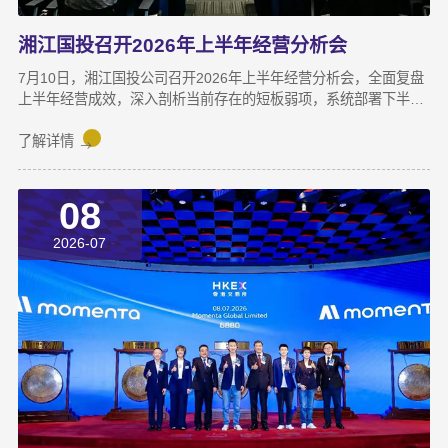
湘江国投召开2026年上半年经营分析会
7月10日，湘江国投公司召开2026年上半年经营分析会，全面复盘
上半年经营成效，深入剖析当前存在的短板弱项，系统部署下半年
攻坚任务，动员全体干部职工锚定目标、加压奋进，决战决胜下半
年。湘江集团党委副书记宋邦到会指导，湘江国投公司董事长龚国
了解详情
旺作总结讲话，公司常务副总经理周蕊主持会议，领导班子成员及
全体员工参加会议。会上，各业务子公司及部分职能部门依次汇报
08
了上半年业务拓展、指标完成及重点专项推进情况。领导班子成员
结合分管领域，交流工作思路与落实举措，进一步统一思想、凝聚
2026-07
共识，为下半年协同作战夯实基础。龚国旺在总结讲话中指出，上
半年公司经营效益稳中有升，实现营收6358万元，同比增长
27.6%；利润总额达1.26亿元，同比增长82.8%。股权投资标的持
续向好，金融资产浮盈实现可持续增长，投资主业对公司整体盈利
能力的支撑作用进一步增强。基金业务进退有序，投退良性循环格
局初步形成；直投项目储备与落地扎实推进，资本招商取得实质进
展；湘江基金小镇二期克服连续雨季施工困难，顺利完成竣工验
收；数据运营、商业保理转型取得阶段性突破，科技成果转化服务
与大学生创新创业支持工作也正加速铺开，为后续增长注入新活
力。