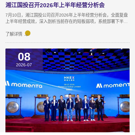
湘江国投召开2026年上半年经营分析会
7月10日，湘江国投公司召开2026年上半年经营分析会，全面复盘
上半年经营成效，深入剖析当前存在的短板弱项，系统部署下半年
攻坚任务，动员全体干部职工锚定目标、加压奋进，决战决胜下半
年。湘江集团党委副书记宋邦到会指导，湘江国投公司董事长龚国
了解详情
旺作总结讲话，公司常务副总经理周蕊主持会议，领导班子成员及
全体员工参加会议。会上，各业务子公司及部分职能部门依次汇报
08
了上半年业务拓展、指标完成及重点专项推进情况。领导班子成员
结合分管领域，交流工作思路与落实举措，进一步统一思想、凝聚
2026-07
共识，为下半年协同作战夯实基础。龚国旺在总结讲话中指出，上
半年公司经营效益稳中有升，实现营收6358万元，同比增长
27.6%；利润总额达1.26亿元，同比增长82.8%。股权投资标的持
续向好，金融资产浮盈实现可持续增长，投资主业对公司整体盈利
能力的支撑作用进一步增强。基金业务进退有序，投退良性循环格
局初步形成；直投项目储备与落地扎实推进，资本招商取得实质进
展；湘江基金小镇二期克服连续雨季施工困难，顺利完成竣工验
收；数据运营、商业保理转型取得阶段性突破，科技成果转化服务
与大学生创新创业支持工作也正加速铺开，为后续增长注入新活
力。