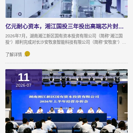
亿元耐心资本，湘江国投三年投出高端芯片封测“尖子生”
2026年7月，湖南湘江新区国有资本投资有限公司（简称“湘江国
投”）顺利完成对长沙安牧泉智能科技有限公司（简称“安牧泉”）
C++轮2000万元的追加投资交割。至此，这家湘江新区本土国有资
本依托旗下自主管理的3支产业基金，累计对安牧泉投资已达1亿
了解详情
元。本次交割并非资本合作的终点，而是一场长达三年、以长期价
值为导向的“耐心资本”陪跑新起点。三年前，湘江国投投资经理王
11
茂第一次走进安牧泉老厂区尽调时，印象最深的不是气派，而是
“挤”。产线布局非常小，设备排列极度紧凑，办公空间十分局促，
2026-07
王茂回忆说：“当时厂区硬件条件，已难以匹配企业业务扩张需求。