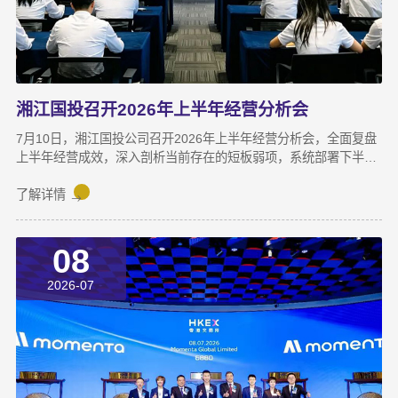
湘江国投召开2026年上半年经营分析会
7月10日，湘江国投公司召开2026年上半年经营分析会，全面复盘
上半年经营成效，深入剖析当前存在的短板弱项，系统部署下半年
攻坚任务，动员全体干部职工锚定目标、加压奋进，决战决胜下半
年。湘江集团党委副书记宋邦到会指导，湘江国投公司董事长龚国
了解详情
旺作总结讲话，公司常务副总经理周蕊主持会议，领导班子成员及
全体员工参加会议。会上，各业务子公司及部分职能部门依次汇报
08
了上半年业务拓展、指标完成及重点专项推进情况。领导班子成员
结合分管领域，交流工作思路与落实举措，进一步统一思想、凝聚
2026-07
共识，为下半年协同作战夯实基础。龚国旺在总结讲话中指出，上
半年公司经营效益稳中有升，实现营收6358万元，同比增长
27.6%；利润总额达1.26亿元，同比增长82.8%。股权投资标的持
续向好，金融资产浮盈实现可持续增长，投资主业对公司整体盈利
能力的支撑作用进一步增强。基金业务进退有序，投退良性循环格
局初步形成；直投项目储备与落地扎实推进，资本招商取得实质进