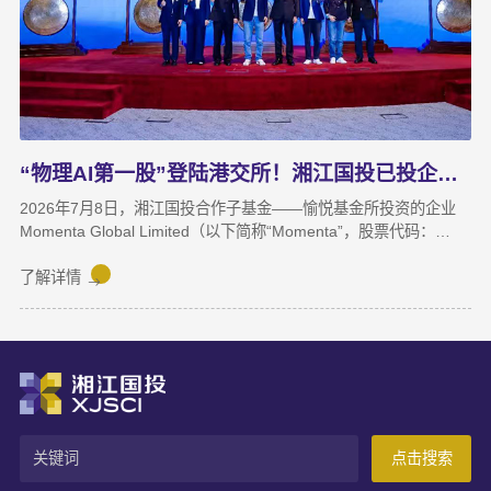
展；湘江基金小镇二期克服连续雨季施工困难，顺利完成竣工验
收；数据运营、商业保理转型取得阶段性突破，科技成果转化服务
与大学生创新创业支持工作也正加速铺开，为后续增长注入新活
力。
“物理AI第一股”登陆港交所！湘江国投已投企业Momenta成功上市
2026年7月8日，湘江国投合作子基金——愉悦基金所投资的企业
Momenta Global Limited（以下简称“Momenta”，股票代码：
6880.HK）正式在香港联合交易所主板挂牌上市，成为港股“物理AI
第一股”。Momenta本次上市募集资金将主要用于物理AI核心技术
了解详情
与世界模型研发、Robotaxi服务商业化及全球化业务拓展。
Momenta成立于2016年，是一家以物理AI世界模型为基座的自动
驾驶与人工智能企业，核心团队源自微软亚洲研究院、商汤科技等
AI机构。公司率先提出并量产首发R7世界模型，让AI从“识别像素”
进阶为“理解物理规律、推演真实世界演变”，支撑乘用车高阶智
驾、Robotaxi、无人物流等全场景落地。截至上市前夕，搭载
Momenta智驾系统的量产车辆规模已突破100万台，成功交付超
点击搜索
100款量产车型，与全球前十车企中九家建立合作。据灼识咨询数
据，2025年3月至2026年2月，Momenta在中国第三方城市NOA解