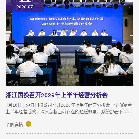
“挤”。产线布局非常小，设备排列极度紧凑，办公空间十分局促，
2026-07
王茂回忆说：“当时厂区硬件条件，已难以匹配企业业务扩张需求。
湘江国投召开2026年上半年经营分析会
7月10日，湘江国投公司召开2026年上半年经营分析会，全面复盘
上半年经营成效，深入剖析当前存在的短板弱项，系统部署下半年
攻坚任务，动员全体干部职工锚定目标、加压奋进，决战决胜下半
年。湘江集团党委副书记宋邦到会指导，湘江国投公司董事长龚国
了解详情
旺作总结讲话，公司常务副总经理周蕊主持会议，领导班子成员及
全体员工参加会议。会上，各业务子公司及部分职能部门依次汇报