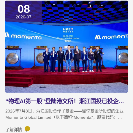
08
了上半年业务拓展、指标完成及重点专项推进情况。领导班子成员
结合分管领域，交流工作思路与落实举措，进一步统一思想、凝聚
2026-07
共识，为下半年协同作战夯实基础。龚国旺在总结讲话中指出，上
半年公司经营效益稳中有升，实现营收6358万元，同比增长
27.6%；利润总额达1.26亿元，同比增长82.8%。股权投资标的持
续向好，金融资产浮盈实现可持续增长，投资主业对公司整体盈利
能力的支撑作用进一步增强。基金业务进退有序，投退良性循环格
局初步形成；直投项目储备与落地扎实推进，资本招商取得实质进
展；湘江基金小镇二期克服连续雨季施工困难，顺利完成竣工验
收；数据运营、商业保理转型取得阶段性突破，科技成果转化服务
与大学生创新创业支持工作也正加速铺开，为后续增长注入新活
力。
“物理AI第一股”登陆港交所！湘江国投已投企业Momenta成功上市
2026年7月8日，湘江国投合作子基金——愉悦基金所投资的企业
Momenta Global Limited（以下简称“Momenta”，股票代码：
6880.HK）正式在香港联合交易所主板挂牌上市，成为港股“物理AI
第一股”。Momenta本次上市募集资金将主要用于物理AI核心技术
了解详情