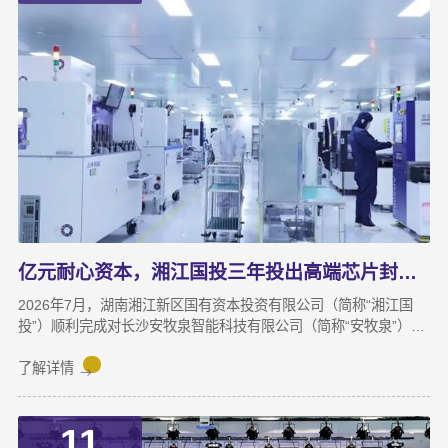
亿元耐心资本，湘江国投三年投出高端芯片封测“尖子生”
2026年7月，湖南湘江新区国有资本投资有限公司（简称“湘江国
投”）顺利完成对长沙安牧泉智能科技有限公司（简称“安牧泉”）
C++轮2000万元的追加投资交割。至此，这家湘江新区本土国有资
本依托旗下自主管理的3支产业基金，累计对安牧泉投资已达1亿
了解详情
元。本次交割并非资本合作的终点，而是一场长达三年、以长期价
值为导向的“耐心资本”陪跑新起点。三年前，湘江国投投资经理王
11
茂第一次走进安牧泉老厂区尽调时，印象最深的不是气派，而是