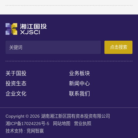
与世界模型研发、Robotaxi服务商业化及全球化业务拓展。
Momenta成立于2016年，是一家以物理AI世界模型为基座的自动
驾驶与人工智能企业，核心团队源自微软亚洲研究院、商汤科技等
AI机构。公司率先提出并量产首发R7世界模型，让AI从“识别像素”
进阶为“理解物理规律、推演真实世界演变”，支撑乘用车高阶智
驾、Robotaxi、无人物流等全场景落地。截至上市前夕，搭载
Momenta智驾系统的量产车辆规模已突破100万台，成功交付超
点击搜索
100款量产车型，与全球前十车企中九家建立合作。据灼识咨询数
据，2025年3月至2026年2月，Momenta在中国第三方城市NOA解
决方案市场销量市占率达65%，位居独立供应商，确立了其物理AI
产业化领跑地位。
关于国投
业务板块
投资生态
新闻中心
企业文化
联系我们
Copyright © 2026 湖南湘江新区国有资本投资有限公司
湘ICP备17024226号-5
网站地图
营业执照
技术支持 :
竞网智赢