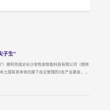
尖子生”
国投”）顺利完成对长沙安牧泉智能科技有限公司（简称
新区本土国有资本依托旗下自主管理的3支产业基金，累
一场长达三年、以长期价值为导向的“耐心资本”陪跑
尽调时，印象最深的不是气派，而是“挤”。产线布局
当时厂区硬件条件，已难以匹配企业业务扩张需求。