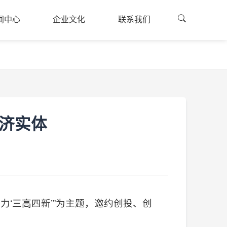
闻中心
企业文化
联系我们
闻资讯
企业文化
联系方式
闻中心
企业文化
联系我们
的建设
公司荣誉
融资申请
廉国投
员工风采
司公告
济实体
采公告
力‘三高四新’”为主题，邀约创投、创