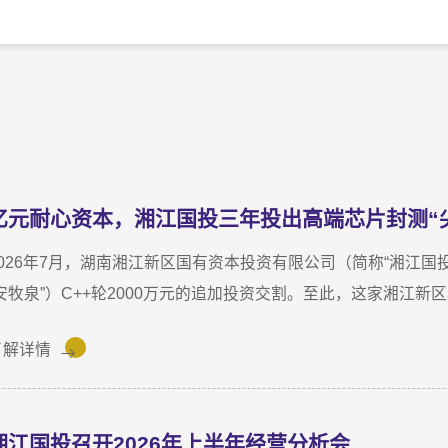
亿元耐心资本，湘江国投三年投出高端芯片封测“
2026年7月，湖南湘江新区国有资本投资有限公司（简称“湘江
“安牧泉”）C++轮2000万元的追加投资交割。至此，这家湘江
计对安牧泉投资已达1亿元。本次交割并非资本合作的终点，而是
了解详情
新起点。三年前，湘江国投投资经理王茂第一次走进安牧泉老厂区
非常小，设备排列极度紧凑，办公空间十分局促，王茂回忆说：“
湘江国投召开2026年上半年经营分析会