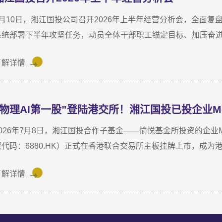
7月10日，湘江国投公司召开2026年上半年经营分析会，全面
系统部署下半年攻坚任务，动员全体干部职工锚定目标、加压奋
指导，湘江国投公司董事长龚国旺作总结讲话，公司常务副总经
了解详情
议。会上，各业务子公司及部分职能部门依次汇报了上半年业务
结合分管领域，交流工作思路与落实举措，进一步统一思想、凝
讲话中指出，上半年公司经营效益稳中有升，实现营收6358万元，同
“物理AI第一股”登陆港交所！湘江国投已投企业Mo
82.8%。股权投资标的持续向好，金融资产浮盈实现可持续增长
强。基金业务进退有序，投退良性循环格局初步形成；直投项目
026年7月8日，湘江国投合作子基金——愉悦基金所投资的企业Momenta
基金小镇二期克服连续雨季施工困难，顺利完成竣工验收；数据
票代码：6880.HK）正式在香港联合交易所主板挂牌上市，成为港股
服务与大学生创新创业支持工作也正加速铺开，为后续增长注入
要用于物理AI核心技术与世界模型研发、Robotaxi服务商业化及全
了解详情
物理AI世界模型为基座的自动驾驶与人工智能企业，核心团队源
出并量产首发R7世界模型，让AI从“识别像素”进阶为“理解物理
Robotaxi、无人物流等全场景落地。截至上市前夕，搭载Mome