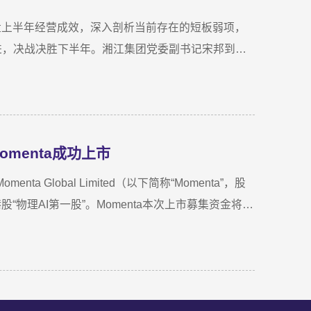
复盘上半年经营成效，深入剖析当前存在的短板弱项，
进，决战决胜下半年。湘江集团党委副书记宋邦到会
理周蕊主持会议，领导班子成员及全体员工参加会
拓展、指标完成及重点专项推进情况。领导班子成员
聚共识，为下半年协同作战夯实基础。龚国旺在总结
比增长27.6%；利润总额达1.26亿元，同比增长
menta成功上市
，投资主业对公司整体盈利能力的支撑作用进一步增
储备与落地扎实推进，资本招商取得实质进展；湘江
 Global Limited（以下简称“Momenta”，股
运营、商业保理转型取得阶段性突破，科技成果转化
“物理AI第一股”。Momenta本次上市募集资金将主
新活力。
球化业务拓展。Momenta成立于2016年，是一家以
自微软亚洲研究院、商汤科技等AI机构。公司率先提
规律、推演真实世界演变”，支撑乘用车高阶智驾、
nta智驾系统的量产车辆规模已突破100万台，成功交