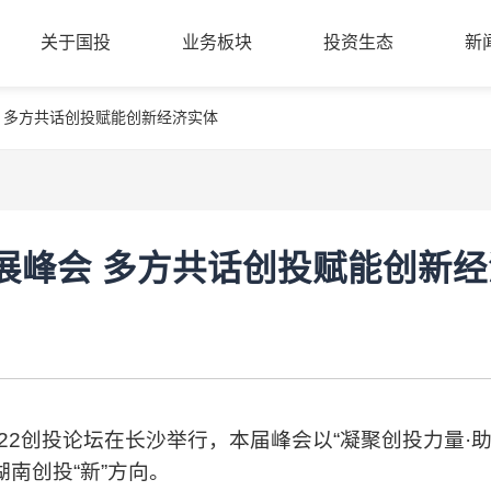
关于国投
业务板块
投资生态
新
 多方共话创投赋能创新经济实体
公司简介
股权创投
投资案例
新
关于国投
业务板块
投资生态
新
管理团队
基金小镇
成果转化
党
组织架构
金融科技
合作机构
清
商业保理
入驻机构
公
展峰会 多方共话创投赋能创新经
招
22创投论坛在长沙举行，本届峰会以“凝聚创投力量·助
南创投“新”方向。