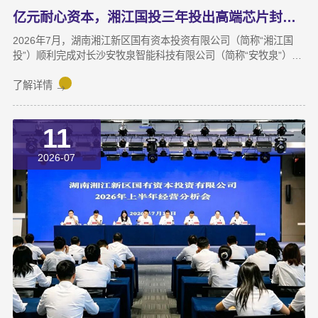
亿元耐心资本，湘江国投三年投出高端芯片封测“尖子生”
2026年7月，湖南湘江新区国有资本投资有限公司（简称“湘江国
投”）顺利完成对长沙安牧泉智能科技有限公司（简称“安牧泉”）
C++轮2000万元的追加投资交割。至此，这家湘江新区本土国有资
本依托旗下自主管理的3支产业基金，累计对安牧泉投资已达1亿
了解详情
元。本次交割并非资本合作的终点，而是一场长达三年、以长期价
值为导向的“耐心资本”陪跑新起点。三年前，湘江国投投资经理王
11
茂第一次走进安牧泉老厂区尽调时，印象最深的不是气派，而是
“挤”。产线布局非常小，设备排列极度紧凑，办公空间十分局促，
2026-07
王茂回忆说：“当时厂区硬件条件，已难以匹配企业业务扩张需求。