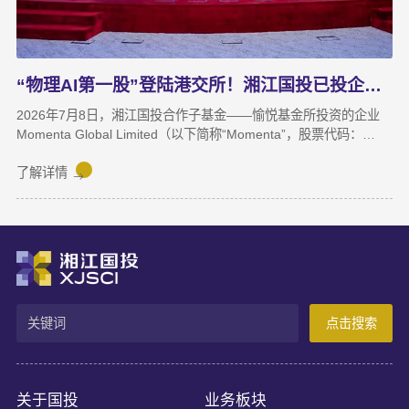
力。
“物理AI第一股”登陆港交所！湘江国投已投企业Momenta成功上市
2026年7月8日，湘江国投合作子基金——愉悦基金所投资的企业
Momenta Global Limited（以下简称“Momenta”，股票代码：
6880.HK）正式在香港联合交易所主板挂牌上市，成为港股“物理AI
第一股”。Momenta本次上市募集资金将主要用于物理AI核心技术
了解详情
与世界模型研发、Robotaxi服务商业化及全球化业务拓展。
Momenta成立于2016年，是一家以物理AI世界模型为基座的自动
驾驶与人工智能企业，核心团队源自微软亚洲研究院、商汤科技等
AI机构。公司率先提出并量产首发R7世界模型，让AI从“识别像素”
进阶为“理解物理规律、推演真实世界演变”，支撑乘用车高阶智
驾、Robotaxi、无人物流等全场景落地。截至上市前夕，搭载
Momenta智驾系统的量产车辆规模已突破100万台，成功交付超
点击搜索
100款量产车型，与全球前十车企中九家建立合作。据灼识咨询数
据，2025年3月至2026年2月，Momenta在中国第三方城市NOA解
决方案市场销量市占率达65%，位居独立供应商，确立了其物理AI
产业化领跑地位。
关于国投
业务板块