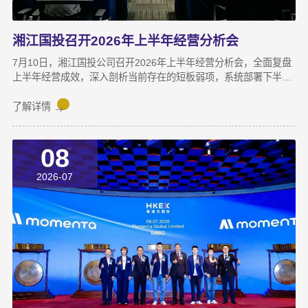
湘江国投召开2026年上半年经营分析会
7月10日，湘江国投公司召开2026年上半年经营分析会，全面复盘
上半年经营成效，深入剖析当前存在的短板弱项，系统部署下半年
攻坚任务，动员全体干部职工锚定目标、加压奋进，决战决胜下半
年。湘江集团党委副书记宋邦到会指导，湘江国投公司董事长龚国
了解详情
旺作总结讲话，公司常务副总经理周蕊主持会议，领导班子成员及
全体员工参加会议。会上，各业务子公司及部分职能部门依次汇报
08
了上半年业务拓展、指标完成及重点专项推进情况。领导班子成员
结合分管领域，交流工作思路与落实举措，进一步统一思想、凝聚
2026-07
共识，为下半年协同作战夯实基础。龚国旺在总结讲话中指出，上
半年公司经营效益稳中有升，实现营收6358万元，同比增长
27.6%；利润总额达1.26亿元，同比增长82.8%。股权投资标的持
续向好，金融资产浮盈实现可持续增长，投资主业对公司整体盈利
能力的支撑作用进一步增强。基金业务进退有序，投退良性循环格
局初步形成；直投项目储备与落地扎实推进，资本招商取得实质进
展；湘江基金小镇二期克服连续雨季施工困难，顺利完成竣工验
收；数据运营、商业保理转型取得阶段性突破，科技成果转化服务
与大学生创新创业支持工作也正加速铺开，为后续增长注入新活