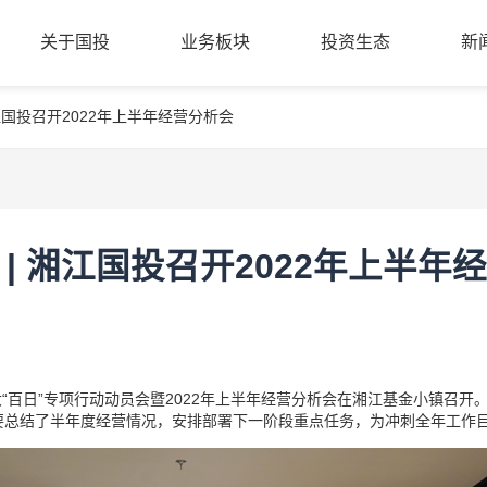
关于国投
业务板块
投资生态
新
江国投召开2022年上半年经营分析会
公司简介
股权创投
投资案例
新
关于国投
业务板块
投资生态
新
管理团队
基金小镇
成果转化
党
组织架构
金融科技
合作机构
清
商业保理
入驻机构
公
| 湘江国投召开2022年上半年
招
大“百日”专项行动动员会暨2022年上半年经营分析会在湘江基金小镇召
要总结了半年度经营情况，安排部署下一阶段重点任务，为冲刺全年工作