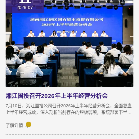
“挤”。产线布局非常小，设备排列极度紧凑，办公空间十分局促，
2026-07
王茂回忆说：“当时厂区硬件条件，已难以匹配企业业务扩张需求。
湘江国投召开2026年上半年经营分析会
7月10日，湘江国投公司召开2026年上半年经营分析会，全面复盘
上半年经营成效，深入剖析当前存在的短板弱项，系统部署下半年
攻坚任务，动员全体干部职工锚定目标、加压奋进，决战决胜下半
年。湘江集团党委副书记宋邦到会指导，湘江国投公司董事长龚国
了解详情
旺作总结讲话，公司常务副总经理周蕊主持会议，领导班子成员及
全体员工参加会议。会上，各业务子公司及部分职能部门依次汇报