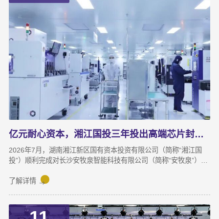
亿元耐心资本，湘江国投三年投出高端芯片封测“尖子生”
2026年7月，湖南湘江新区国有资本投资有限公司（简称“湘江国
投”）顺利完成对长沙安牧泉智能科技有限公司（简称“安牧泉”）
C++轮2000万元的追加投资交割。至此，这家湘江新区本土国有资
本依托旗下自主管理的3支产业基金，累计对安牧泉投资已达1亿
了解详情
元。本次交割并非资本合作的终点，而是一场长达三年、以长期价
值为导向的“耐心资本”陪跑新起点。三年前，湘江国投投资经理王
11
茂第一次走进安牧泉老厂区尽调时，印象最深的不是气派，而是