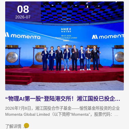
08
了上半年业务拓展、指标完成及重点专项推进情况。领导班子成员
结合分管领域，交流工作思路与落实举措，进一步统一思想、凝聚
2026-07
共识，为下半年协同作战夯实基础。龚国旺在总结讲话中指出，上
半年公司经营效益稳中有升，实现营收6358万元，同比增长
27.6%；利润总额达1.26亿元，同比增长82.8%。股权投资标的持
续向好，金融资产浮盈实现可持续增长，投资主业对公司整体盈利
能力的支撑作用进一步增强。基金业务进退有序，投退良性循环格
局初步形成；直投项目储备与落地扎实推进，资本招商取得实质进
展；湘江基金小镇二期克服连续雨季施工困难，顺利完成竣工验
收；数据运营、商业保理转型取得阶段性突破，科技成果转化服务
与大学生创新创业支持工作也正加速铺开，为后续增长注入新活
力。
“物理AI第一股”登陆港交所！湘江国投已投企业Momenta成功上市
2026年7月8日，湘江国投合作子基金——愉悦基金所投资的企业
Momenta Global Limited（以下简称“Momenta”，股票代码：
6880.HK）正式在香港联合交易所主板挂牌上市，成为港股“物理AI
第一股”。Momenta本次上市募集资金将主要用于物理AI核心技术
了解详情