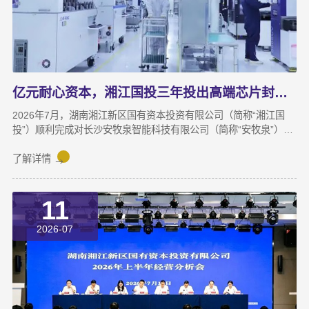
亿元耐心资本，湘江国投三年投出高端芯片封测“尖子生”
2026年7月，湖南湘江新区国有资本投资有限公司（简称“湘江国
投”）顺利完成对长沙安牧泉智能科技有限公司（简称“安牧泉”）
C++轮2000万元的追加投资交割。至此，这家湘江新区本土国有资
本依托旗下自主管理的3支产业基金，累计对安牧泉投资已达1亿
了解详情
元。本次交割并非资本合作的终点，而是一场长达三年、以长期价
值为导向的“耐心资本”陪跑新起点。三年前，湘江国投投资经理王
11
茂第一次走进安牧泉老厂区尽调时，印象最深的不是气派，而是
“挤”。产线布局非常小，设备排列极度紧凑，办公空间十分局促，
2026-07
王茂回忆说：“当时厂区硬件条件，已难以匹配企业业务扩张需求。