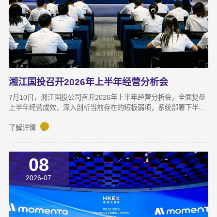
湘江国投召开2026年上半年经营分析会
7月10日，湘江国投公司召开2026年上半年经营分析会，全面复盘
上半年经营成效，深入剖析当前存在的短板弱项，系统部署下半年
攻坚任务，动员全体干部职工锚定目标、加压奋进，决战决胜下半
年。湘江集团党委副书记宋邦到会指导，湘江国投公司董事长龚国
了解详情
旺作总结讲话，公司常务副总经理周蕊主持会议，领导班子成员及
全体员工参加会议。会上，各业务子公司及部分职能部门依次汇报
08
了上半年业务拓展、指标完成及重点专项推进情况。领导班子成员
结合分管领域，交流工作思路与落实举措，进一步统一思想、凝聚
2026-07
共识，为下半年协同作战夯实基础。龚国旺在总结讲话中指出，上
半年公司经营效益稳中有升，实现营收6358万元，同比增长
27.6%；利润总额达1.26亿元，同比增长82.8%。股权投资标的持
续向好，金融资产浮盈实现可持续增长，投资主业对公司整体盈利