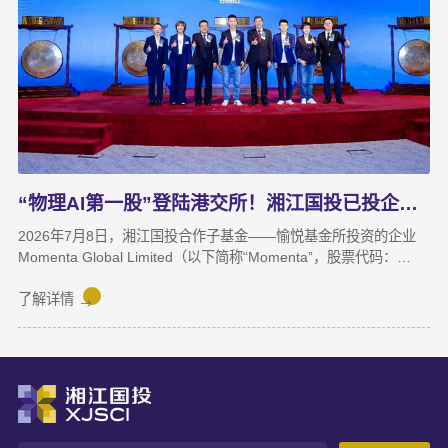
能力的支撑作用进一步增强。基金业务进退有序，投退良性循环格
局初步形成；直投项目储备与落地扎实推进，资本招商取得实质进
展；湘江基金小镇二期克服连续雨季施工困难，顺利完成竣工验
收；数据运营、商业保理转型取得阶段性突破，科技成果转化服务
与大学生创新创业支持工作也正加速铺开，为后续增长注入新活
力。
“物理AI第一股”登陆港交所！湘江国投已投企业Momenta成功上市
2026年7月8日，湘江国投合作子基金——愉悦基金所投资的企业
Momenta Global Limited（以下简称“Momenta”，股票代码：
6880.HK）正式在香港联合交易所主板挂牌上市，成为港股“物理AI
第一股”。Momenta本次上市募集资金将主要用于物理AI核心技术
了解详情
与世界模型研发、Robotaxi服务商业化及全球化业务拓展。
Momenta成立于2016年，是一家以物理AI世界模型为基座的自动
驾驶与人工智能企业，核心团队源自微软亚洲研究院、商汤科技等
AI机构。公司率先提出并量产首发R7世界模型，让AI从“识别像素”
进阶为“理解物理规律、推演真实世界演变”，支撑乘用车高阶智
驾、Robotaxi、无人物流等全场景落地。截至上市前夕，搭载
Momenta智驾系统的量产车辆规模已突破100万台，成功交付超