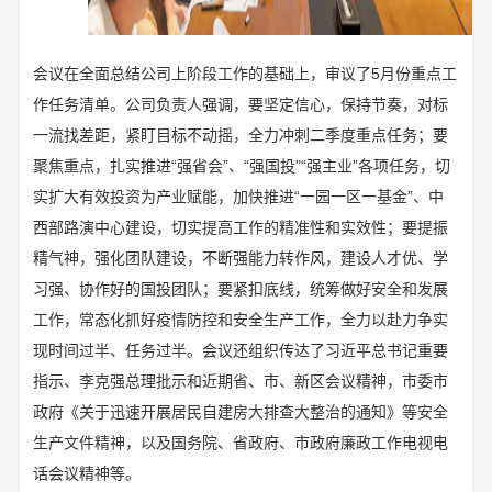
会议在全面总结公司上阶段工作的基础上，审议了5月份重点工
作任务清单。公司负责人强调，要坚定信心，保持节奏，对标
一流找差距，紧盯目标不动摇，全力冲刺二季度重点任务；要
聚焦重点，扎实推进“强省会”、“强国投”“强主业”各项任务，切
实扩大有效投资为产业赋能，加快推进“一园一区一基金”、中
西部路演中心建设，切实提高工作的精准性和实效性；要提振
精气神，强化团队建设，不断强能力转作风，建设人才优、学
习强、协作好的国投团队；要紧扣底线，统筹做好安全和发展
工作，常态化抓好疫情防控和安全生产工作，全力以赴力争实
现时间过半、任务过半。会议还组织传达了习近平总书记重要
指示、李克强总理批示和近期省、市、新区会议精神，市委市
政府《关于迅速开展居民自建房大排查大整治的通知》等安全
生产文件精神，以及国务院、省政府、市政府廉政工作电视电
话会议精神等。