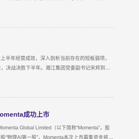
一场长达三年、以长期价值为导向的“耐心资本”陪跑
尽调时，印象最深的不是气派，而是“挤”。产线布局
当时厂区硬件条件，已难以匹配企业业务扩张需求。
复盘上半年经营成效，深入剖析当前存在的短板弱项，
进，决战决胜下半年。湘江集团党委副书记宋邦到会
理周蕊主持会议，领导班子成员及全体员工参加会
拓展、指标完成及重点专项推进情况。领导班子成员
聚共识，为下半年协同作战夯实基础。龚国旺在总结
比增长27.6%；利润总额达1.26亿元，同比增长
menta成功上市
，投资主业对公司整体盈利能力的支撑作用进一步增
储备与落地扎实推进，资本招商取得实质进展；湘江
 Global Limited（以下简称“Momenta”，股
运营、商业保理转型取得阶段性突破，科技成果转化
“物理AI第一股”。Momenta本次上市募集资金将主