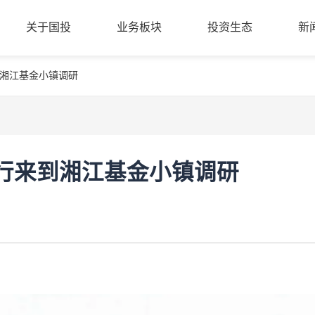
关于国投
业务板块
投资生态
新
湘江基金小镇调研
公司简介
股权创投
投资案例
新
关于国投
业务板块
投资生态
新
管理团队
基金小镇
成果转化
党
组织架构
金融科技
合作机构
清
商业保理
入驻机构
公
行来到湘江基金小镇调研
招