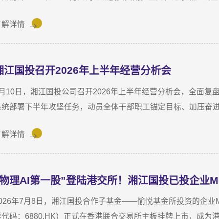
计对安牧泉投资已达1亿元。本次交割并非资本合作的终点，而是
了解详情
新起点。三年前，湘江国投投资经理王茂第一次走进安牧泉老厂区
非常小，设备排列极度紧凑，办公空间十分局促，王茂回忆说：“
湘江国投召开2026年上半年经营分析会
7月10日，湘江国投公司召开2026年上半年经营分析会，全面
系统部署下半年攻坚任务，动员全体干部职工锚定目标、加压奋
指导，湘江国投公司董事长龚国旺作总结讲话，公司常务副总经
了解详情
议。会上，各业务子公司及部分职能部门依次汇报了上半年业务
结合分管领域，交流工作思路与落实举措，进一步统一思想、凝
讲话中指出，上半年公司经营效益稳中有升，实现营收6358万元，同
“物理AI第一股”登陆港交所！湘江国投已投企业Mo
82.8%。股权投资标的持续向好，金融资产浮盈实现可持续增长
强。基金业务进退有序，投退良性循环格局初步形成；直投项目
026年7月8日，湘江国投合作子基金——愉悦基金所投资的企业Momenta
基金小镇二期克服连续雨季施工困难，顺利完成竣工验收；数据
票代码：6880.HK）正式在香港联合交易所主板挂牌上市，成为港股