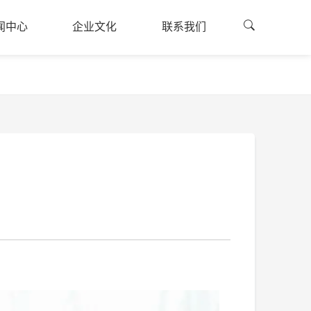
闻中心
企业文化
联系我们
闻资讯
企业文化
联系方式
闻中心
企业文化
联系我们
的建设
公司荣誉
融资申请
廉国投
员工风采
司公告
采公告