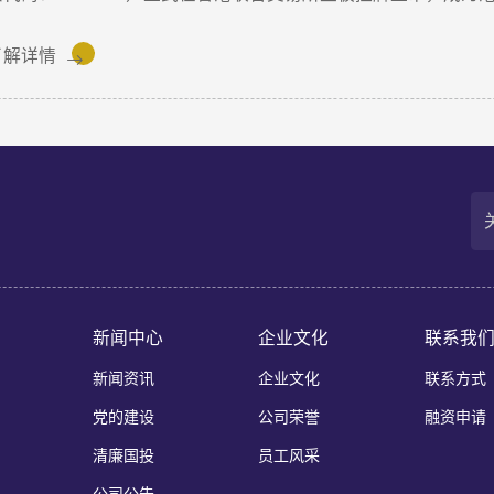
服务与大学生创新创业支持工作也正加速铺开，为后续增长注入
要用于物理AI核心技术与世界模型研发、Robotaxi服务商业化及全
了解详情
物理AI世界模型为基座的自动驾驶与人工智能企业，核心团队源
出并量产首发R7世界模型，让AI从“识别像素”进阶为“理解物理
Robotaxi、无人物流等全场景落地。截至上市前夕，搭载Mome
付超100款量产车型，与全球前十车企中九家建立合作。据灼识咨询数据
第三方城市NOA解决方案市场销量市占率达65%，位居独立供应
新闻中心
企业文化
联系我
新闻资讯
企业文化
联系方式
党的建设
公司荣誉
融资申请
清廉国投
员工风采