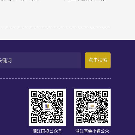
新活力。
球化业务拓展。Momenta成立于2016年，是一家以
自微软亚洲研究院、商汤科技等AI机构。公司率先提
规律、推演真实世界演变”，支撑乘用车高阶智驾、
nta智驾系统的量产车辆规模已突破100万台，成功交
，2025年3月至2026年2月，Momenta在中国
商，确立了其物理AI产业化领跑地位。
点击搜索
们
湘江国投公众号
湘江基金小镇公众