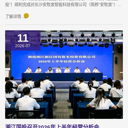
投”）顺利完成对长沙安牧泉智能科技有限公司（简称“安牧泉”）
C++轮2000万元的追加投资交割。至此，这家湘江新区本土国有资
本依托旗下自主管理的3支产业基金，累计对安牧泉投资已达1亿
了解详情
元。本次交割并非资本合作的终点，而是一场长达三年、以长期价
值为导向的“耐心资本”陪跑新起点。三年前，湘江国投投资经理王
11
茂第一次走进安牧泉老厂区尽调时，印象最深的不是气派，而是
“挤”。产线布局非常小，设备排列极度紧凑，办公空间十分局促，
2026-07
王茂回忆说：“当时厂区硬件条件，已难以匹配企业业务扩张需求。
湘江国投召开2026年上半年经营分析会