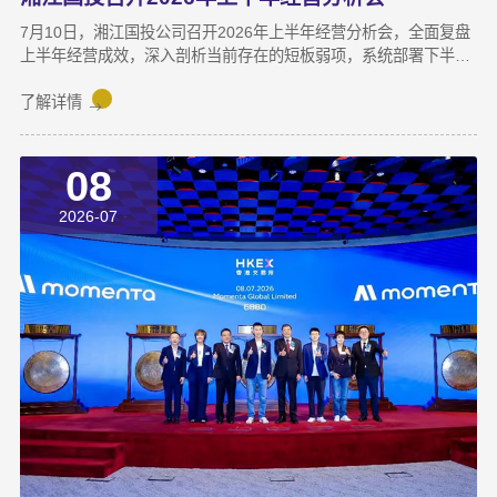
7月10日，湘江国投公司召开2026年上半年经营分析会，全面复盘
上半年经营成效，深入剖析当前存在的短板弱项，系统部署下半年
攻坚任务，动员全体干部职工锚定目标、加压奋进，决战决胜下半
年。湘江集团党委副书记宋邦到会指导，湘江国投公司董事长龚国
了解详情
旺作总结讲话，公司常务副总经理周蕊主持会议，领导班子成员及
全体员工参加会议。会上，各业务子公司及部分职能部门依次汇报
08
了上半年业务拓展、指标完成及重点专项推进情况。领导班子成员
结合分管领域，交流工作思路与落实举措，进一步统一思想、凝聚
2026-07
共识，为下半年协同作战夯实基础。龚国旺在总结讲话中指出，上
半年公司经营效益稳中有升，实现营收6358万元，同比增长
27.6%；利润总额达1.26亿元，同比增长82.8%。股权投资标的持
续向好，金融资产浮盈实现可持续增长，投资主业对公司整体盈利
能力的支撑作用进一步增强。基金业务进退有序，投退良性循环格
局初步形成；直投项目储备与落地扎实推进，资本招商取得实质进
展；湘江基金小镇二期克服连续雨季施工困难，顺利完成竣工验
收；数据运营、商业保理转型取得阶段性突破，科技成果转化服务
与大学生创新创业支持工作也正加速铺开，为后续增长注入新活
力。