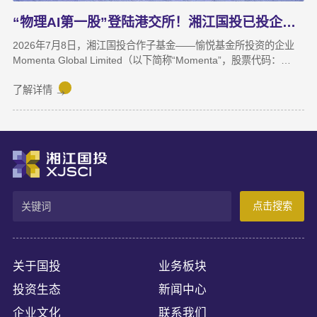
“物理AI第一股”登陆港交所！湘江国投已投企业Momenta成功上市
2026年7月8日，湘江国投合作子基金——愉悦基金所投资的企业
Momenta Global Limited（以下简称“Momenta”，股票代码：
6880.HK）正式在香港联合交易所主板挂牌上市，成为港股“物理AI
第一股”。Momenta本次上市募集资金将主要用于物理AI核心技术
了解详情
与世界模型研发、Robotaxi服务商业化及全球化业务拓展。
Momenta成立于2016年，是一家以物理AI世界模型为基座的自动
驾驶与人工智能企业，核心团队源自微软亚洲研究院、商汤科技等
AI机构。公司率先提出并量产首发R7世界模型，让AI从“识别像素”
进阶为“理解物理规律、推演真实世界演变”，支撑乘用车高阶智
驾、Robotaxi、无人物流等全场景落地。截至上市前夕，搭载
Momenta智驾系统的量产车辆规模已突破100万台，成功交付超
点击搜索
100款量产车型，与全球前十车企中九家建立合作。据灼识咨询数
据，2025年3月至2026年2月，Momenta在中国第三方城市NOA解
决方案市场销量市占率达65%，位居独立供应商，确立了其物理AI
产业化领跑地位。
关于国投
业务板块
投资生态
新闻中心
企业文化
联系我们