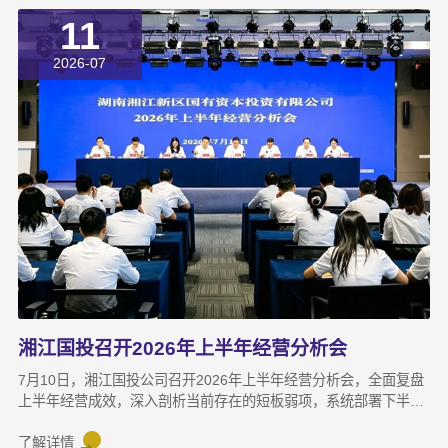
值为导向的“耐心资本”陪跑新起点。三年前，湘江国投投资经理王
11
茂第一次走进安牧泉老厂区尽调时，印象最深的不是气派，而是
“挤”。产线布局非常小，设备排列极度紧凑，办公空间十分局促，
2026-07
王茂回忆说：“当时厂区硬件条件，已难以匹配企业业务扩张需求。
湘江国投召开2026年上半年经营分析会
7月10日，湘江国投公司召开2026年上半年经营分析会，全面复盘
上半年经营成效，深入剖析当前存在的短板弱项，系统部署下半年
攻坚任务，动员全体干部职工锚定目标、加压奋进，决战决胜下半
年。湘江集团党委副书记宋邦到会指导，湘江国投公司董事长龚国
了解详情