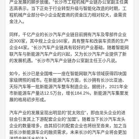
产业发展的脚步放缓。”长沙市工程机械产业链办公室副主任龚
志高表示，当下正处于行业转型升级与智能化改造的时期，工
程机械产业部分中小企业配套商的资金压力相对较大，亟需资
金注入。
同样，千亿产业的长沙汽车产业链目前拥有汽车及零部件企业
近300家，其中规上企业160家，具有整车和改装车资质的生产
企业44家。“长沙汽车产业链具有较好的产业基础，随着智能网
联汽车与新能源汽车产业的兴起，又为长沙汽车产业提供了新
的发展机遇。”长沙市汽车产业链办公室副主任王小凡说。
如今，长沙已是全国唯一一座在智能网联汽车领域获得四块国
家级牌照的城市。在新能源汽车方面，长沙拥有长沙比亚迪、
天际汽车等一批新能源汽车整车制造企业。据统计，2021年全
市新能源车产量达12.5万台，增长184.2%，新能源汽车集聚发
展的格局初步形成。
汽车产业的发展呈现出明显的“犹太效应”，即由龙头企业的进
驻会引发其上下游配套企业的“加盟”。随着当下长沙汽车龙头
企业的数量增多，由其招引的配套企业也将纷至沓来，加之当
前长沙新能源车企的融资需求，未来长沙的汽车产业将会更加
渴望金融活水的注入。