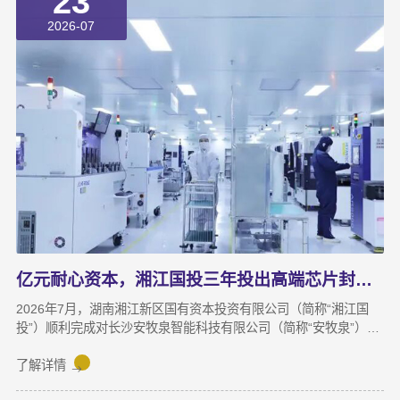
23
2026-07
亿元耐心资本，湘江国投三年投出高端芯片封测“尖子生”
2026年7月，湖南湘江新区国有资本投资有限公司（简称“湘江国
投”）顺利完成对长沙安牧泉智能科技有限公司（简称“安牧泉”）
C++轮2000万元的追加投资交割。至此，这家湘江新区本土国有资
本依托旗下自主管理的3支产业基金，累计对安牧泉投资已达1亿
了解详情
元。本次交割并非资本合作的终点，而是一场长达三年、以长期价