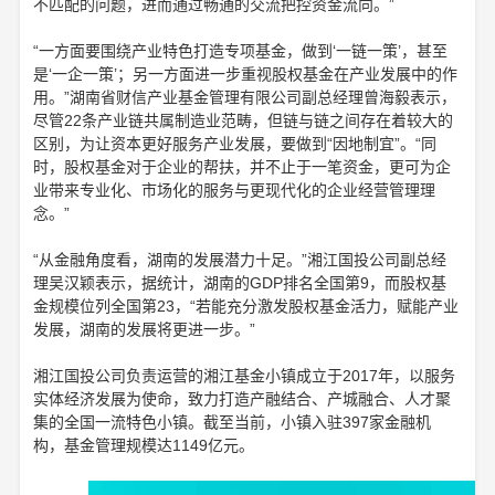
不匹配的问题，进而通过畅通的交流把控资金流向。”
“一方面要围绕产业特色打造专项基金，做到‘一链一策’，甚至
是‘一企一策’；另一方面进一步重视股权基金在产业发展中的作
用。”湖南省财信产业基金管理有限公司副总经理曾海毅表示，
尽管22条产业链共属制造业范畴，但链与链之间存在着较大的
区别，为让资本更好服务产业发展，要做到“因地制宜”。“同
时，股权基金对于企业的帮扶，并不止于一笔资金，更可为企
业带来专业化、市场化的服务与更现代化的企业经营管理理
念。”
“从金融角度看，湖南的发展潜力十足。”湘江国投公司副总经
理吴汉颖表示，据统计，湖南的GDP排名全国第9，而股权基
金规模位列全国第23，“若能充分激发股权基金活力，赋能产业
发展，湖南的发展将更进一步。”
湘江国投公司负责运营的湘江基金小镇成立于2017年，以服务
实体经济发展为使命，致力打造产融结合、产城融合、人才聚
集的全国一流特色小镇。截至当前，小镇入驻397家金融机
构，基金管理规模达1149亿元。