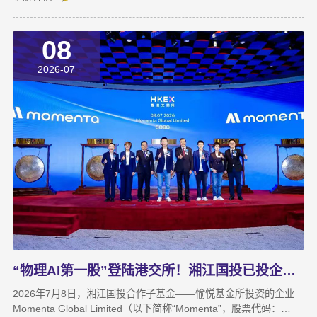
旺作总结讲话，公司常务副总经理周蕊主持会议，领导班子成员及
全体员工参加会议。会上，各业务子公司及部分职能部门依次汇报
08
了上半年业务拓展、指标完成及重点专项推进情况。领导班子成员
结合分管领域，交流工作思路与落实举措，进一步统一思想、凝聚
2026-07
共识，为下半年协同作战夯实基础。龚国旺在总结讲话中指出，上
半年公司经营效益稳中有升，实现营收6358万元，同比增长
27.6%；利润总额达1.26亿元，同比增长82.8%。股权投资标的持
续向好，金融资产浮盈实现可持续增长，投资主业对公司整体盈利
能力的支撑作用进一步增强。基金业务进退有序，投退良性循环格
局初步形成；直投项目储备与落地扎实推进，资本招商取得实质进
展；湘江基金小镇二期克服连续雨季施工困难，顺利完成竣工验
收；数据运营、商业保理转型取得阶段性突破，科技成果转化服务
与大学生创新创业支持工作也正加速铺开，为后续增长注入新活
力。
“物理AI第一股”登陆港交所！湘江国投已投企业Momenta成功上市
2026年7月8日，湘江国投合作子基金——愉悦基金所投资的企业
Momenta Global Limited（以下简称“Momenta”，股票代码：