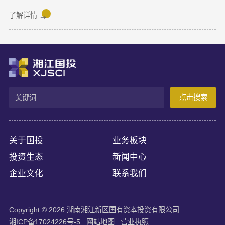
6880.HK）正式在香港联合交易所主板挂牌上市，成为港股“物理AI
第一股”。Momenta本次上市募集资金将主要用于物理AI核心技术
了解详情
与世界模型研发、Robotaxi服务商业化及全球化业务拓展。
Momenta成立于2016年，是一家以物理AI世界模型为基座的自动
驾驶与人工智能企业，核心团队源自微软亚洲研究院、商汤科技等
AI机构。公司率先提出并量产首发R7世界模型，让AI从“识别像素”
进阶为“理解物理规律、推演真实世界演变”，支撑乘用车高阶智
驾、Robotaxi、无人物流等全场景落地。截至上市前夕，搭载
Momenta智驾系统的量产车辆规模已突破100万台，成功交付超
点击搜索
100款量产车型，与全球前十车企中九家建立合作。据灼识咨询数
据，2025年3月至2026年2月，Momenta在中国第三方城市NOA解
决方案市场销量市占率达65%，位居独立供应商，确立了其物理AI
产业化领跑地位。
关于国投
业务板块
投资生态
新闻中心
企业文化
联系我们
Copyright © 2026 湖南湘江新区国有资本投资有限公司
湘ICP备17024226号-5
网站地图
营业执照