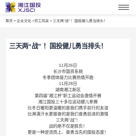
首页
>
企业文化 >
员工风采 >
三天两“战” ！国投健儿勇当排头！
三天两“战” ！国投健儿勇当排头！
11
月
26
日
长沙市国资系统
冬季团体接力比赛热情开跑
11
月
28
日
湖南湘江新区
第四届“湘江杯”职工运动会激情开赛
湘江国投三十多位运动健儿参赛
比冬日暖阳更温暖的是我们携手前行的友谊
比淋漓汗水更振奋的是我们奋勇前进的激情
三天两“战”！
战的绝不仅是胜负！
更是一种逆流而上、奋勇当先的国投态度！