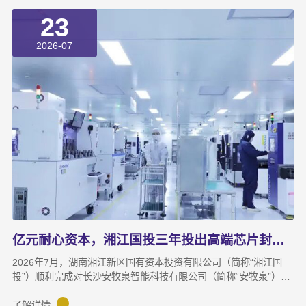
23
2026-07
亿元耐心资本，湘江国投三年投出高端芯片封测“尖子生”
2026年7月，湖南湘江新区国有资本投资有限公司（简称“湘江国
投”）顺利完成对长沙安牧泉智能科技有限公司（简称“安牧泉”）
C++轮2000万元的追加投资交割。至此，这家湘江新区本土国有资
本依托旗下自主管理的3支产业基金，累计对安牧泉投资已达1亿
了解详情