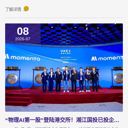
攻坚任务，动员全体干部职工锚定目标、加压奋进，决战决胜下半
年。湘江集团党委副书记宋邦到会指导，湘江国投公司董事长龚国
了解详情
旺作总结讲话，公司常务副总经理周蕊主持会议，领导班子成员及
全体员工参加会议。会上，各业务子公司及部分职能部门依次汇报
08
了上半年业务拓展、指标完成及重点专项推进情况。领导班子成员
结合分管领域，交流工作思路与落实举措，进一步统一思想、凝聚
2026-07
共识，为下半年协同作战夯实基础。龚国旺在总结讲话中指出，上
半年公司经营效益稳中有升，实现营收6358万元，同比增长
27.6%；利润总额达1.26亿元，同比增长82.8%。股权投资标的持
续向好，金融资产浮盈实现可持续增长，投资主业对公司整体盈利
能力的支撑作用进一步增强。基金业务进退有序，投退良性循环格
局初步形成；直投项目储备与落地扎实推进，资本招商取得实质进
展；湘江基金小镇二期克服连续雨季施工困难，顺利完成竣工验
收；数据运营、商业保理转型取得阶段性突破，科技成果转化服务
与大学生创新创业支持工作也正加速铺开，为后续增长注入新活
力。
“物理AI第一股”登陆港交所！湘江国投已投企业Momenta成功上市