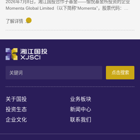
2026年7月8日，湘江国投合作子基金——愉悦基金所投资的企业
Momenta Global Limited（以下简称“Momenta”，股票代码：
6880.HK）正式在香港联合交易所主板挂牌上市，成为港股“物理AI
第一股”。Momenta本次上市募集资金将主要用于物理AI核心技术
了解详情
与世界模型研发、Robotaxi服务商业化及全球化业务拓展。
Momenta成立于2016年，是一家以物理AI世界模型为基座的自动
驾驶与人工智能企业，核心团队源自微软亚洲研究院、商汤科技等
AI机构。公司率先提出并量产首发R7世界模型，让AI从“识别像素”
进阶为“理解物理规律、推演真实世界演变”，支撑乘用车高阶智
驾、Robotaxi、无人物流等全场景落地。截至上市前夕，搭载
Momenta智驾系统的量产车辆规模已突破100万台，成功交付超
点击搜索
100款量产车型，与全球前十车企中九家建立合作。据灼识咨询数
据，2025年3月至2026年2月，Momenta在中国第三方城市NOA解
决方案市场销量市占率达65%，位居独立供应商，确立了其物理AI
产业化领跑地位。
关于国投
业务板块
投资生态
新闻中心
企业文化
联系我们