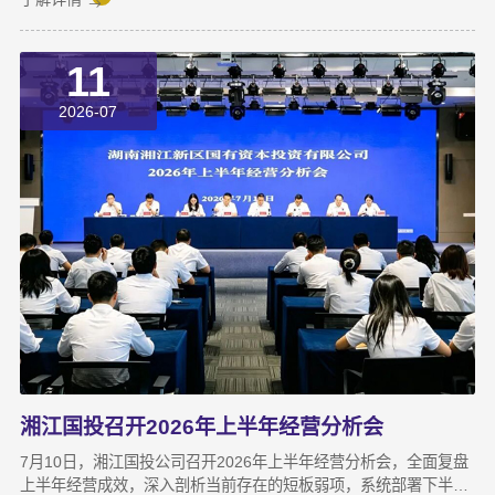
元。本次交割并非资本合作的终点，而是一场长达三年、以长期价
值为导向的“耐心资本”陪跑新起点。三年前，湘江国投投资经理王
11
茂第一次走进安牧泉老厂区尽调时，印象最深的不是气派，而是
“挤”。产线布局非常小，设备排列极度紧凑，办公空间十分局促，
2026-07
王茂回忆说：“当时厂区硬件条件，已难以匹配企业业务扩张需求。
湘江国投召开2026年上半年经营分析会
7月10日，湘江国投公司召开2026年上半年经营分析会，全面复盘
上半年经营成效，深入剖析当前存在的短板弱项，系统部署下半年