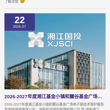
二、中标（成交）信息成交人名称：湖南山木信息技术有限公司地
了解详情
址：湖南省长沙市开福区望麓园街道芙蓉中路355号佳程大厦（现
芙蓉中路一段458号平安大厦）1501A房-134号最终成交价：
22
216660.00 元
2026-07
2026-2027年度湘江基金小镇和麓谷基金广场电子屏技术维护服务竞争性磋商邀请公告
2026-2027年度湘江基金小镇和麓谷基金广场电子屏技术维护服务
竞争性磋商邀请公告；湖南恒泽项目管理有限公司 受 湖南湘江新