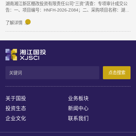
湖南湘江新区棚改投资有限责任公司“三资”清查：专项审计成交公
告：一、项目编号：HNFH-2026-Z084；二、采购项目名称：湖南
湘江新区棚改投资有限责任公司“三资”清查专项审计；三、中标
（成交）信息：供应商名称：湖南天鉴联合会计师事务所（普通合
了解详情
伙）；供应商地址：湖南省长沙市天心区芙蓉中路三段380号汇金
苑8栋1301房；成交金额：370000.00元；四、磋商小组成员名
单：陈鹏程（组长）、黄海华、吴常青（业主评委）。
点击搜索
关于国投
业务板块
投资生态
新闻中心
企业文化
联系我们