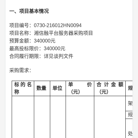
一、项目基本情况
项目编号：
0730-216012HN0094
项目名称：湘信融平台服务器采购项目
预算金额：340000元
最高投标限价：340000元
合同履行期限：详见谈判文件
采购需求：
标的名
单价
合计金额
数量
单位
规格
称
（元）
（元）
架构
规格
处理