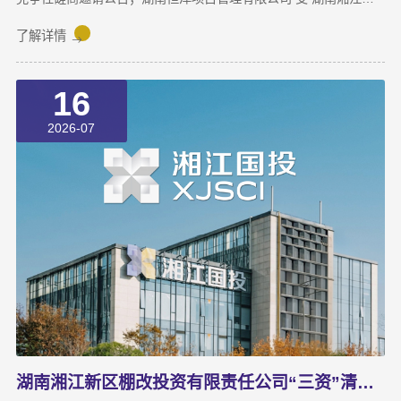
区国有资本投资有限公司 的委托，对2026-2027年度湘江基金小镇
和麓谷基金广场电子屏技术维护服务 进行竞争性磋商采购，现采用
了解详情
发布公告方式，邀请符合资格条件的供应商参与竞争性磋商采购活
动。一、采购项目基本概况1.采购项目名称：2026-2027年度湘江
16
基金小镇和麓谷基金广场电子屏技术维护服务2.委托代理编号：
HNHZ-CS-20260983.采购项目标的、数量及简要规格描述或项目
2026-07
基本概况介绍：
湖南湘江新区棚改投资有限责任公司“三资”清查 专项审计成交公告